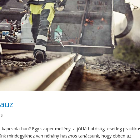
lauz
ás
apcsolatban? Egy szuper mellény, a jól láthatóság, esetleg praktiku
künk mindegyikhez van néhány hasznos tanácsunk, hogy ebben az