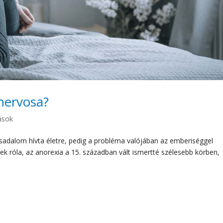
nervosa?
ások
rsadalom hívta életre, pedig a probléma valójában az emberiséggel
nek róla, az anorexia a 15. században vált ismertté szélesebb körben,