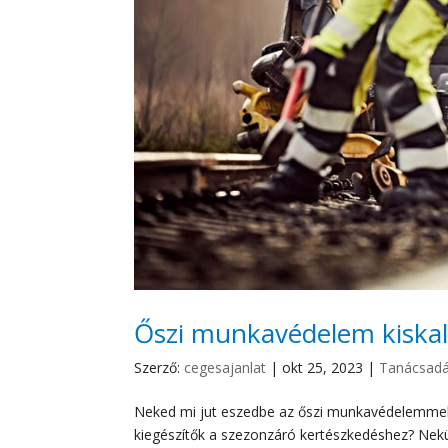
Őszi munkavédelem kiska
Szerző:
cegesajanlat
|
okt 25, 2023
|
Tanácsad
Neked mi jut eszedbe az őszi munkavédelemmel k
kiegészítők a szezonzáró kertészkedéshez? Ne