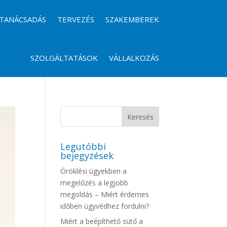
TANÁCSADÁS
TERVEZÉS
SZAKEMBEREK
SZOLGÁLTATÁSOK
VÁLLALKOZÁS
Legutóbbi
bejegyzések
Öröklési ügyekben a
megelőzés a legjobb
megoldás – Miért érdemes
időben ügyvédhez fordulni?
Miért a beépíthető sütő a