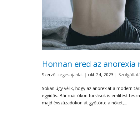
Honnan ered az anorexia 
Szerző:
cegesajanlat
|
okt 24, 2023
|
Szolgáltat
Sokan úgy vélik, hogy az anorexiát a modern tá
egyidős. Bár már ókori források is említést tesz
majd évszázadokon át gyötörte a nőket,...