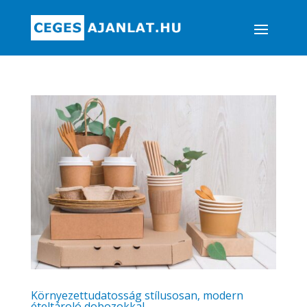
Környezettudatosság stílusosan, modern
ételtároló dobozokkal