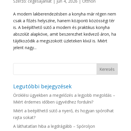
Szerző:
cegesajanlat
|
jún 4, 2026
|
Otthon
A modern lakberendezésben a konyha már régen nem
csak a főzés helyszíne, hanem központi közösségi tér
is. A beépíthető sütő a modern és praktikus konyha
abszolút alapköve, amit beszerezhet kedvező áron, ha
tájékozódik a megszokott üzleteken kívül is. Miért
jelent nagy...
Legutóbbi bejegyzések
Öröklési ügyekben a megelőzés a legjobb megoldás –
Miért érdemes időben ügyvédhez fordulni?
Miért a beépíthető sütő a nyerő, és hogyan spórolhat
rajta sokat?
A láthatatlan hiba a legdrágább – Spóroljon