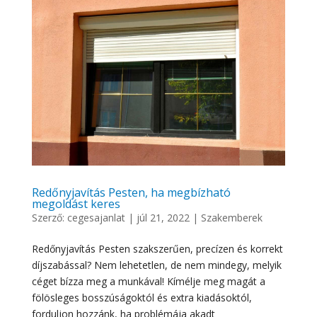
Redőnyjavítás Pesten, ha megbízható
megoldást keres
Szerző:
cegesajanlat
|
júl 21, 2022
|
Szakemberek
Redőnyjavítás Pesten szakszerűen, precízen és korrekt
díjszabással? Nem lehetetlen, de nem mindegy, melyik
céget bízza meg a munkával! Kímélje meg magát a
fölösleges bosszúságoktól és extra kiadásoktól,
forduljon hozzánk, ha problémája akadt