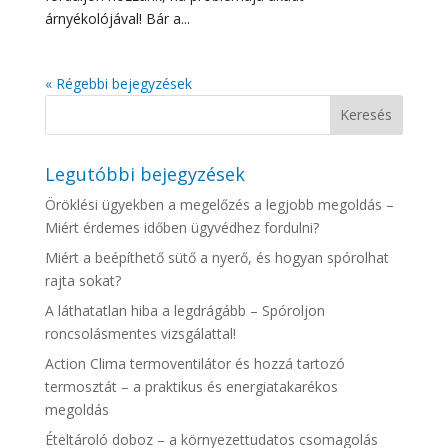
árnyékolójával! Bár a...
« Régebbi bejegyzések
Legutóbbi bejegyzések
Öröklési ügyekben a megelőzés a legjobb megoldás –
Miért érdemes időben ügyvédhez fordulni?
Miért a beépíthető sütő a nyerő, és hogyan spórolhat
rajta sokat?
A láthatatlan hiba a legdrágább – Spóroljon
roncsolásmentes vizsgálattal!
Action Clima termoventilátor és hozzá tartozó
termosztát – a praktikus és energiatakarékos
megoldás
Ételtároló doboz – a környezettudatos csomagolás