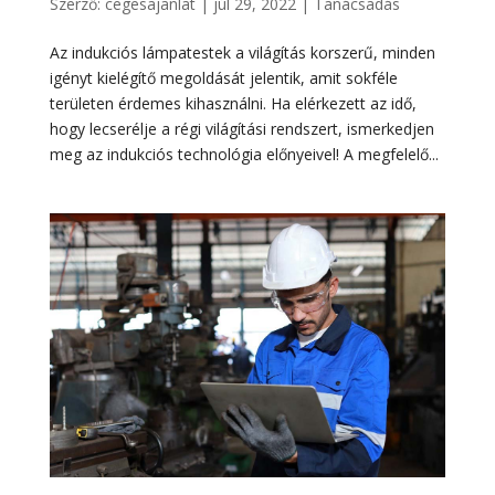
Szerző:
cegesajanlat
|
júl 29, 2022
|
Tanácsadás
Az indukciós lámpatestek a világítás korszerű, minden
igényt kielégítő megoldását jelentik, amit sokféle
területen érdemes kihasználni. Ha elérkezett az idő,
hogy lecserélje a régi világítási rendszert, ismerkedjen
meg az indukciós technológia előnyeivel! A megfelelő...