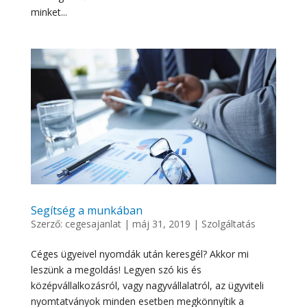
minket...
Segítség a munkában
Szerző:
cegesajanlat
|
máj 31, 2019
|
Szolgáltatás
Céges ügyeivel nyomdák után keresgél? Akkor mi
leszünk a megoldás! Legyen szó kis és
középvállalkozásról, vagy nagyvállalatról, az ügyviteli
nyomtatványok minden esetben megkönnyítik a