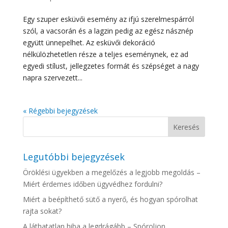
Egy szuper esküvői esemény az ifjú szerelmespárról
szól, a vacsorán és a lagzin pedig az egész násznép
együtt ünnepelhet. Az esküvői dekoráció
nélkülözhetetlen része a teljes eseménynek, ez ad
egyedi stílust, jellegzetes formát és szépséget a nagy
napra szervezett...
« Régebbi bejegyzések
Legutóbbi bejegyzések
Öröklési ügyekben a megelőzés a legjobb megoldás –
Miért érdemes időben ügyvédhez fordulni?
Miért a beépíthető sütő a nyerő, és hogyan spórolhat
rajta sokat?
A láthatatlan hiba a legdrágább – Spóroljon