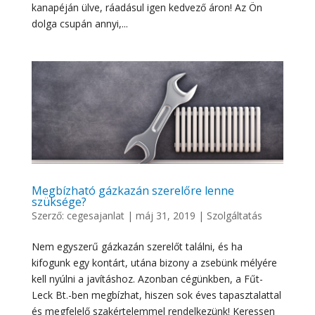
kanapéján ülve, ráadásul igen kedvező áron! Az Ön
dolga csupán annyi,...
Megbízható gázkazán szerelőre lenne
szüksége?
Szerző:
cegesajanlat
|
máj 31, 2019
|
Szolgáltatás
Nem egyszerű gázkazán szerelőt találni, és ha
kifogunk egy kontárt, utána bizony a zsebünk mélyére
kell nyúlni a javításhoz. Azonban cégünkben, a Fűt-
Leck Bt.-ben megbízhat, hiszen sok éves tapasztalattal
és megfelelő szakértelemmel rendelkezünk! Keressen