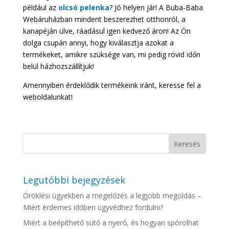
például az
olcsó pelenka
? Jó helyen jár! A Buba-Baba
Webáruházban mindent beszerezhet otthonról, a
kanapéján ülve, ráadásul igen kedvező áron! Az Ön
dolga csupán annyi, hogy kiválasztja azokat a
termékeket, amikre szüksége van, mi pedig rövid időn
belül házhozszállítjuk!
Amennyiben érdeklődik termékeink iránt, keresse fel a
weboldalunkat!
Legutóbbi bejegyzések
Öröklési ügyekben a megelőzés a legjobb megoldás –
Miért érdemes időben ügyvédhez fordulni?
Miért a beépíthető sütő a nyerő, és hogyan spórolhat