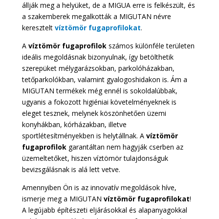
állják meg a helyüket, de a MIGUA erre is felkészült, és
a szakemberek megalkották a MIGUTAN névre
keresztelt
víztömör fugaprofilokat
.
A
víztömör fugaprofilok
számos különféle területen
ideális megoldásnak bizonyulnak, így betölthetik
szerepüket mélygarázsokban, parkolóházakban,
tetőparkolókban, valamint gyalogoshidakon is. Ám a
MIGUTAN termékek még ennél is sokoldalúbbak,
ugyanis a fokozott higiéniai követelményeknek is
eleget tesznek, melynek köszönhetően üzemi
konyhákban, kórházakban, illetve
sportlétesítményekben is helytállnak. A
víztömör
fugaprofilok
garantáltan nem hagyják cserben az
üzemeltetőket, hiszen víztömör tulajdonságuk
bevizsgálásnak is alá lett vetve.
Amennyiben Ön is az innovatív megoldások híve,
ismerje meg a MIGUTAN
víztömör fugaprofilokat
!
A legújabb építészeti eljárásokkal és alapanyagokkal