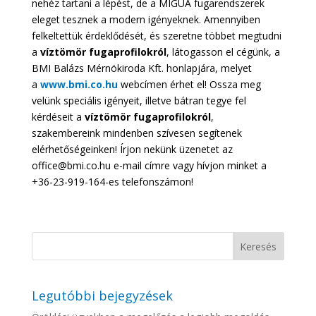
nehéz tartani a lépést, de a MIGUA fugarendszerek
eleget tesznek a modern igényeknek. Amennyiben
felkeltettük érdeklődését, és szeretne többet megtudni
a
víztömör fugaprofilokról
, látogasson el cégünk, a
BMI Balázs Mérnökiroda Kft. honlapjára, melyet
a
www.bmi.co.hu
webcímen érhet el! Ossza meg
velünk speciális igényeit, illetve bátran tegye fel
kérdéseit a
víztömör fugaprofilokról
,
szakembereink mindenben szívesen segítenek
elérhetőségeinken! Írjon nekünk üzenetet az
office@bmi.co.hu e-mail címre vagy hívjon minket a
+36-23-919-164-es telefonszámon!
Legutóbbi bejegyzések