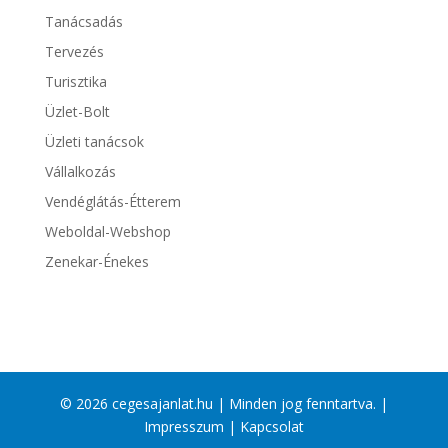
Tanácsadás
Tervezés
Turisztika
Üzlet-Bolt
Üzleti tanácsok
Vállalkozás
Vendéglátás-Étterem
Weboldal-Webshop
Zenekar-Énekes
© 2026 cegesajanlat.hu | Minden jog fenntartva. |
Impresszum
|
Kapcsolat