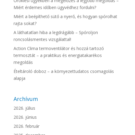
Öröklési ügyekben a megelőzés a legjobb megoldás –
Miért érdemes időben ügyvédhez fordulni?
Miért a beépíthető sütő a nyerő, és hogyan spórolhat
rajta sokat?
A láthatatlan hiba a legdrágább – Spóroljon
roncsolásmentes vizsgálattal!
Action Clima termoventilátor és hozzá tartozó
termosztát – a praktikus és energiatakarékos
megoldás
Ételtároló doboz – a környezettudatos csomagolás
alapja
Archívum
2026. július
2026. június
2026. február