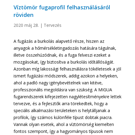
Víztömör fugaprofil felhasználásáról
röviden
2020 máj 28.
|
Tervezés
A fugázás a burkolás alapvető része, hiszen az
anyagok a hőmérsékletingadozás hatására tágulnak,
illetve összehúzódnak, és a fuga felveszi ezeket a
mozgásokat, így biztosítva a burkolás időtállóságát.
Azonban míg lakossági felhasználásra tökéletesek a jól
ismert fugázási módszerek, addig azokon a helyeken,
ahol a padló nagy igénybevételnek van kitéve,
professzionális megoldásra van szükség. A MIGUA
fugarendszerek kifejezetten nagylétesítményekre lettek
tervezve, és a fejlesztők arra törekedtek, hogy a
speciális alkalmazási területeken is helytálljanak a
profilok, így számos különféle típust dobtak piacra.
Vannak olyan esetek, ahol a víztömörség kiemelten
fontos szempont, így a hagyományos típusok nem