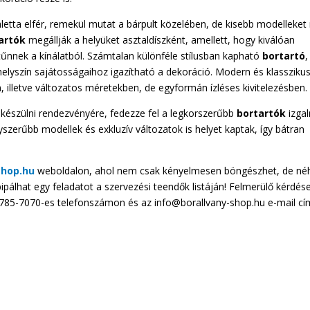
letta elfér, remekül mutat a bárpult közelében, de kisebb modelleket 
artók
megállják a helyüket asztaldíszként, amellett, hogy kiválóan
itűnnek a kínálatból. Számtalan különféle stílusban kapható
bortartó
,
elyszín sajátosságaihoz igazítható a dekoráció. Modern és klassziku
 illetve változatos méretekben, de egyformán ízléses kivitelezésben.
 készülni rendezvényére, fedezze fel a legkorszerűbb
bortartók
izga
szerűbb modellek és exkluzív változatok is helyet kaptak, így bátran
shop.hu
weboldalon, ahol nem csak kényelmesen böngészhet, de né
ipipálhat egy feladatot a szervezési teendők listáján! Felmerülő kérdése
-785-7070-es telefonszámon és az info@borallvany-shop.hu e-mail cí