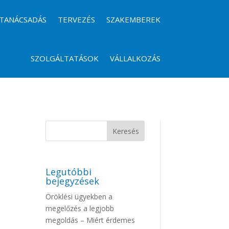
TANÁCSADÁS
TERVEZÉS
SZAKEMBEREK
SZOLGÁLTATÁSOK
VÁLLALKOZÁS
Legutóbbi
bejegyzések
Öröklési ügyekben a
megelőzés a legjobb
megoldás – Miért érdemes