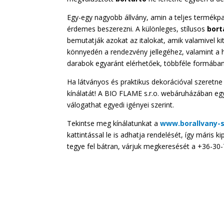
Egy-egy nagyobb állvány, amin a teljes termékpa
érdemes beszerezni. A különleges, stílusos
bort
bemutatják azokat az italokat, amik valamivel k
könnyedén a rendezvény jellegéhez, valamint a h
darabok egyaránt elérhetőek, többféle formában,
Ha látványos és praktikus dekorációval szeretne
kínálatát! A BIO FLAME s.r.o. webáruházában egy
válogathat egyedi igényei szerint.
Tekintse meg kínálatunkat a
www.borallvany-
kattintással le is adhatja rendelését, így máris k
tegye fel bátran, várjuk megkeresését a +36-30