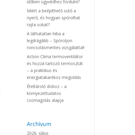
időben ügyvédhez fordulni?
Miért a beépíthető sütő a
nyerő, és hogyan spórolhat
rajta sokat?
A láthatatlan hiba a
legdrágább – Spóroljon
roncsolásmentes vizsgálattal!
Action Clima termoventilátor
és hozzá tartozó termosztát
– a praktikus és
energiatakarékos megoldás
Ételtároló doboz – a
környezettudatos
csomagolás alapja
Archívum
2026. július