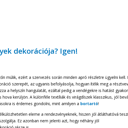
yek dekorációja? Igen!
őn múlik, ezért a szervezés során minden apró részletre ügyelni kell
oráció szerepét, az ugyanis befolyásolja, hogyan ítélik meg a résztve
a a helyszín hangulatát, ezáltal pedig a vendégekre is hatást gyakor
va kerüljön. A különféle textíliák és virágdíszek klasszikus, jól bevá
ásokra is érdemes gondolni, mint amilyen a
bortartó
!
külözhetetlen eleme a rendezvényeknek, hiszen jól átláthatóvá teszi
 szolgálja. Ez azonban nem jelenti azt, hogy néhány jól
oráció része is.