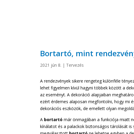
Bortartó, mint rendezvén
2021 jún 8.
|
Tervezés
A rendezvények sikere rengeteg különféle tényez
lehet figyelmen kívül hagyni többek között a dek
az eseményt. A dekoráció alapjaiban meghatározz
ezért érdemes alaposan megfontolni, hogy mi és ho
dekorációs eszközök, de emellett olyan megold
A
bortartó
már önmagában a funkciója miatt nél
kínálatot és a palackok biztonságos tárolását is
megválasztott
bortartó
ne lehetne egyben a dek