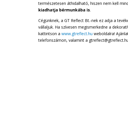
természetesen áthidalható, hiszen nem kell mi
kiadhatja bérmunkába is
.
Cégünknek, a GT Reflect Bt.-nek ez adja a tevék
vállaljuk. Ha szívesen megismerkedne a dekorat
kattintson a
www.gtreflect.hu
weboldalra! Ajánla
telefonszámon, valamint a gtreflect@gtreflect.h