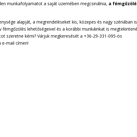
nden munkafolyamatot a saját üzemében megcsinálnia,
a fémgőzölé
enysége alapját, a megrendeléseket kis, közepes és nagy szériában i
ív fémgőzölés lehetőségeivel és a korábbi munkáinkat is megtekintené
tot szeretne kérni? Várjuk megkeresését a +36-29-331-095-ös
u e-mail címen!