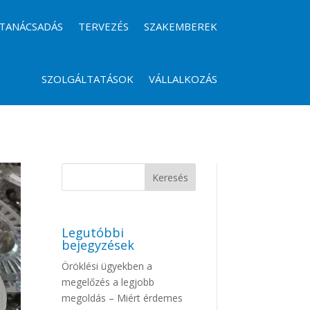
TANÁCSADÁS
TERVEZÉS
SZAKEMBEREK
SZOLGÁLTATÁSOK
VÁLLALKOZÁS
Legutóbbi
bejegyzések
Öröklési ügyekben a
megelőzés a legjobb
megoldás – Miért érdemes