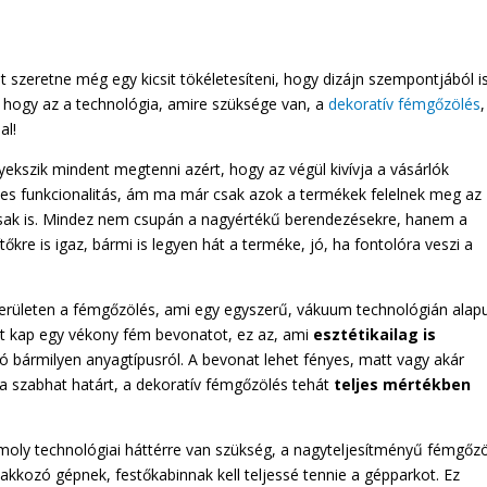
t szeretne még egy kicsit tökéletesíteni, hogy dizájn szempontjából i
hogy az a technológia, amire szüksége van, a
dekoratív fémgőzölés
,
al!
gyekszik mindent megtenni azért, hogy az végül kivívja a vásárlók
etes funkcionalitás, ám ma már csak azok a termékek felelnek meg az
sosak is. Mindez nem csupán a nagyértékű berendezésekre, hanem a
őkre is igaz, bármi is legyen hát a terméke, jó, ha fontolóra veszi a
erületen a fémgőzölés, ami egy egyszerű, vákuum technológián alap
let kap egy vékony fém bevonatot, ez az, ami
esztétikailag is
zó bármilyen anyagtípusról. A bevonat lehet fényes, matt vagy akár
ázia szabhat határt, a dekoratív fémgőzölés tehát
teljes mértékben
moly technológiai háttérre van szükség, a nagyteljesítményű fémgőz
akkozó gépnek, festőkabinnak kell teljessé tennie a gépparkot. Ez