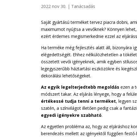
2022 nov 30.
|
Tanácsadás
Saját gyártású terméket tervez piacra dobni, ami
maximumot nyújtsa a vevőknek? Könnyen lehet, 
ezért érdemes megismerkednie ezzel az eljáráss
Ha terméke még fejlesztés alatt áll, bizonyára i
elégedettségét. Ehhez nélkülözhetetlen a tökél
összetett vevői igényeknek, amik egyben stílu
legegyszerűbb háztartási eszközökre és kiegészít
dekorálási lehetőségeket.
Az egyik legelterjedtebb megoldás
ezen a t
módszert takar. Az eljárás lényege, hogy a felü
értékessé tudja tenni a terméket
, legyen s
szatén, a színvilágot illetően pedig csak a fant
egyedi igényekre szabható
.
Az egyetlen probléma az, hogy az eljáráshoz ko
berendezés mellett az igényektől függően festő-l