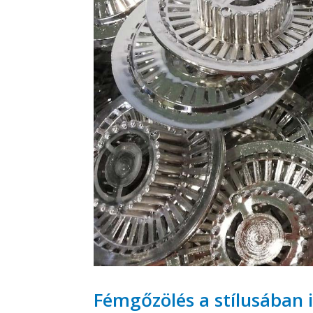
Fémgőzölés a stílusában