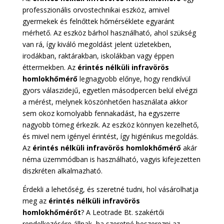
professzionális orvostechnikai eszköz, amivel
gyermekek és felnőttek hőmérséklete egyaránt
mérhető. Az eszköz bárhol használható, ahol szükség
van rá, így kiváló megoldást jelent üzletekben,
irodákban, raktárakban, iskolákban vagy éppen
éttermekben. Az
érintés nélküli infravörös
homlokhőmérő
legnagyobb előnye, hogy rendkívül
gyors válaszidejű, egyetlen másodpercen belül elvégzi
a mérést, melynek köszönhetően használata akkor
sem okoz komolyabb fennakadást, ha egyszerre
nagyobb tömeg érkezik. Az eszköz könnyen kezelhető,
és mivel nem igényel érintést, így higiénikus megoldás.
Az
érintés nélküli infravörös homlokhőmérő
akár
néma üzemmódban is használható, vagyis kifejezetten
diszkréten alkalmazható.
Érdekli a lehetőség, és szeretné tudni, hol vásárolhatja
meg az
érintés nélküli infravörös
homlokhőmérőt
? A Leotrade Bt. szakértői
rendelkezésére állnak, ha szeretné beszerezni az