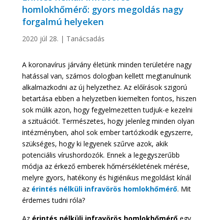
homlokhőmérő: gyors megoldás nagy
forgalmú helyeken
2020 júl 28.
|
Tanácsadás
A koronavírus járvány életünk minden területére nagy
hatással van, számos dologban kellett megtanulnunk
alkalmazkodni az új helyzethez. Az előírások szigorú
betartása ebben a helyzetben kiemelten fontos, hiszen
sok múlik azon, hogy fegyelmezetten tudjuk-e kezelni
a szituációt. Természetes, hogy jelenleg minden olyan
intézményben, ahol sok ember tartózkodik egyszerre,
szükséges, hogy ki legyenek szűrve azok, akik
potenciális vírushordozók. Ennek a legegyszerűbb
módja az érkező emberek hőmérsékletének mérése,
melyre gyors, hatékony és higiénikus megoldást kínál
az
érintés nélküli infravörös homlokhőmérő
. Mit
érdemes tudni róla?
Az
érintés nélküli infravörös homlokhőmérő
egy