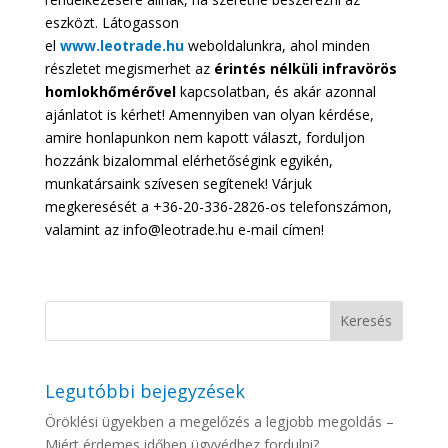
eszközt. Látogasson
el
www.leotrade.hu
weboldalunkra, ahol minden
részletet megismerhet az
érintés nélküli infravörös
homlokhőmérővel
kapcsolatban, és akár azonnal
ajánlatot is kérhet! Amennyiben van olyan kérdése,
amire honlapunkon nem kapott választ, forduljon
hozzánk bizalommal elérhetőségink egyikén,
munkatársaink szívesen segítenek! Várjuk
megkeresését a +36-20-336-2826-os telefonszámon,
valamint az info@leotrade.hu e-mail címen!
Legutóbbi bejegyzések
Öröklési ügyekben a megelőzés a legjobb megoldás –
Miért érdemes időben ügyvédhez fordulni?