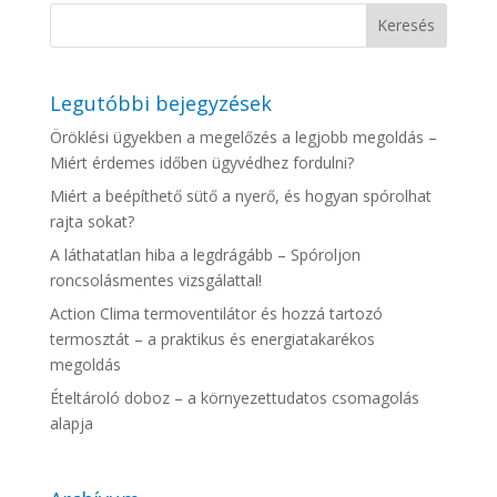
Legutóbbi bejegyzések
Öröklési ügyekben a megelőzés a legjobb megoldás –
Miért érdemes időben ügyvédhez fordulni?
Miért a beépíthető sütő a nyerő, és hogyan spórolhat
rajta sokat?
A láthatatlan hiba a legdrágább – Spóroljon
roncsolásmentes vizsgálattal!
Action Clima termoventilátor és hozzá tartozó
termosztát – a praktikus és energiatakarékos
megoldás
Ételtároló doboz – a környezettudatos csomagolás
alapja