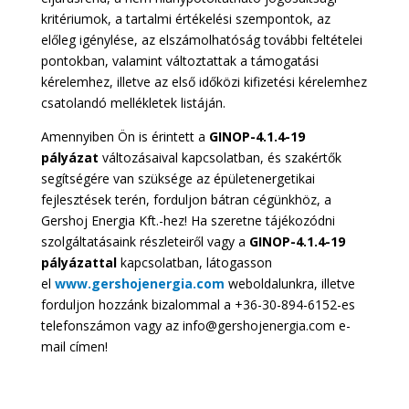
kritériumok, a tartalmi értékelési szempontok, az
előleg igénylése, az elszámolhatóság további feltételei
pontokban, valamint változtattak a támogatási
kérelemhez, illetve az első időközi kifizetési kérelemhez
csatolandó mellékletek listáján.
Amennyiben Ön is érintett a
GINOP-4.1.4-19
pályázat
változásaival kapcsolatban, és szakértők
segítségére van szüksége az épületenergetikai
fejlesztések terén, forduljon bátran cégünkhöz, a
Gershoj Energia Kft.-hez! Ha szeretne tájékozódni
szolgáltatásaink részleteiről vagy a
GINOP-4.1.4-19
pályázattal
kapcsolatban, látogasson
el
www.gershojenergia.com
weboldalunkra, illetve
forduljon hozzánk bizalommal a +36-30-894-6152-es
telefonszámon vagy az info@gershojenergia.com e-
mail címen!