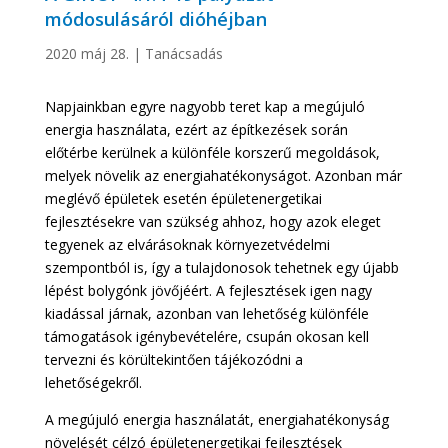
módosulásáról dióhéjban
2020 máj 28.
|
Tanácsadás
Napjainkban egyre nagyobb teret kap a megújuló
energia használata, ezért az építkezések során
előtérbe kerülnek a különféle korszerű megoldások,
melyek növelik az energiahatékonyságot. Azonban már
meglévő épületek esetén épületenergetikai
fejlesztésekre van szükség ahhoz, hogy azok eleget
tegyenek az elvárásoknak környezetvédelmi
szempontból is, így a tulajdonosok tehetnek egy újabb
lépést bolygónk jövőjéért. A fejlesztések igen nagy
kiadással járnak, azonban van lehetőség különféle
támogatások igénybevételére, csupán okosan kell
tervezni és körültekintően tájékozódni a
lehetőségekről.
A megújuló energia használatát, energiahatékonyság
növelését célzó épületenergetikai fejlesztések