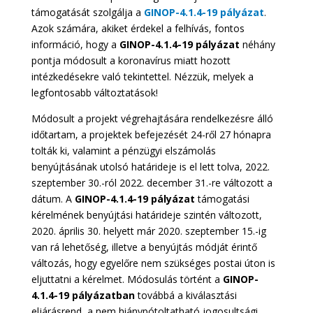
támogatását szolgálja a
GINOP-4.1.4-19 pályázat
.
Azok számára, akiket érdekel a felhívás, fontos
információ, hogy a
GINOP-4.1.4-19 pályázat
néhány
pontja módosult a koronavírus miatt hozott
intézkedésekre való tekintettel. Nézzük, melyek a
legfontosabb változtatások!
Módosult a projekt végrehajtására rendelkezésre álló
időtartam, a projektek befejezését 24-ről 27 hónapra
tolták ki, valamint a pénzügyi elszámolás
benyújtásának utolsó határideje is el lett tolva, 2022.
szeptember 30.-ról 2022. december 31.-re változott a
dátum. A
GINOP-4.1.4-19 pályázat
támogatási
kérelmének benyújtási határideje szintén változott,
2020. április 30. helyett már 2020. szeptember 15.-ig
van rá lehetőség, illetve a benyújtás módját érintő
változás, hogy egyelőre nem szükséges postai úton is
eljuttatni a kérelmet. Módosulás történt a
GINOP-
4.1.4-19 pályázatban
továbbá a kiválasztási
eljárásrend, a nem hiánypótoltatható jogosultsági