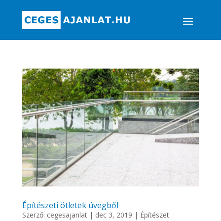
Építészeti ötletek üvegből
Szerző:
cegesajanlat
|
dec 3, 2019
|
Építészet