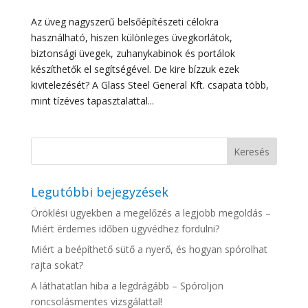
Az üveg nagyszerű belsőépítészeti célokra
használható, hiszen különleges üvegkorlátok,
biztonsági üvegek, zuhanykabinok és portálok
készíthetők el segítségével. De kire bízzuk ezek
kivitelezését? A Glass Steel General Kft. csapata több,
mint tízéves tapasztalattal...
Legutóbbi bejegyzések
Öröklési ügyekben a megelőzés a legjobb megoldás –
Miért érdemes időben ügyvédhez fordulni?
Miért a beépíthető sütő a nyerő, és hogyan spórolhat
rajta sokat?
A láthatatlan hiba a legdrágább – Spóroljon
roncsolásmentes vizsgálattal!