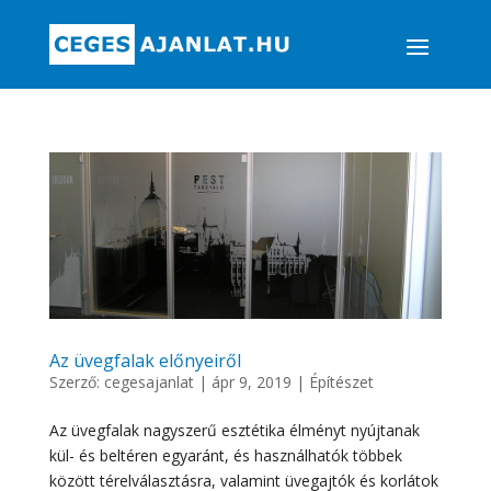
Az üvegfalak előnyeiről
Szerző:
cegesajanlat
|
ápr 9, 2019
|
Építészet
Az üvegfalak nagyszerű esztétika élményt nyújtanak
kül- és beltéren egyaránt, és használhatók többek
között térelválasztásra, valamint üvegajtók és korlátok