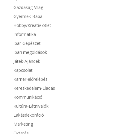
Gazdaság-Világ
Gyermek-Baba
Hobby/Kreatív ötlet
Informatika
Ipar-Gépészet
Ipari megoldások
Játék-Ajándék
Kapcsolat
Karrier-előrelépés
Kereskedelem-Eladás
Kommunikáció
Kultúra-Látnivalók
Lakásdekoráció
Marketing
Oktatás