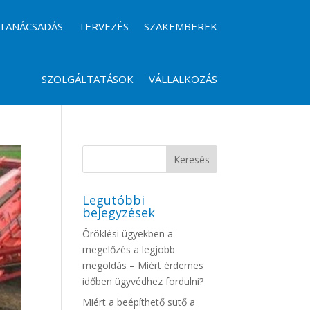
TANÁCSADÁS
TERVEZÉS
SZAKEMBEREK
SZOLGÁLTATÁSOK
VÁLLALKOZÁS
Legutóbbi
bejegyzések
Öröklési ügyekben a
megelőzés a legjobb
megoldás – Miért érdemes
időben ügyvédhez fordulni?
Miért a beépíthető sütő a