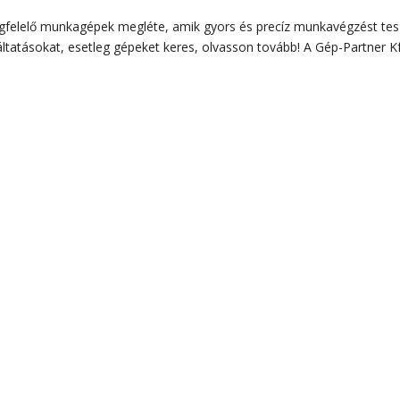
gfelelő munkagépek megléte, amik gyors és precíz munkavégzést te
ltatásokat, esetleg gépeket keres, olvasson tovább! A Gép-Partner Kf