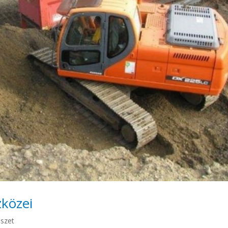
közei
észet