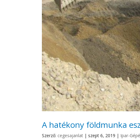
A hatékony földmunka esz
Szerző:
cegesajanlat
|
szept 6, 2019
|
Ipar-Gép