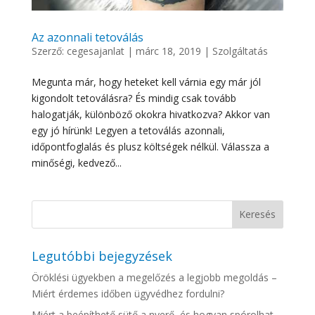
Az azonnali tetoválás
Szerző:
cegesajanlat
|
márc 18, 2019
|
Szolgáltatás
Megunta már, hogy heteket kell várnia egy már jól
kigondolt tetoválásra? És mindig csak tovább
halogatják, különböző okokra hivatkozva? Akkor van
egy jó hírünk! Legyen a tetoválás azonnali,
időpontfoglalás és plusz költségek nélkül. Válassza a
minőségi, kedvező...
Legutóbbi bejegyzések
Öröklési ügyekben a megelőzés a legjobb megoldás –
Miért érdemes időben ügyvédhez fordulni?
Miért a beépíthető sütő a nyerő, és hogyan spórolhat