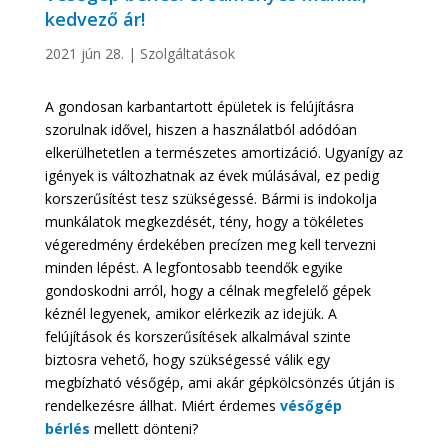
kedvező ár!
2021 jún 28.
|
Szolgáltatások
A gondosan karbantartott épületek is felújításra
szorulnak idővel, hiszen a használatból adódóan
elkerülhetetlen a természetes amortizáció. Ugyanígy az
igények is változhatnak az évek múlásával, ez pedig
korszerűsítést tesz szükségessé. Bármi is indokolja
munkálatok megkezdését, tény, hogy a tökéletes
végeredmény érdekében precízen meg kell tervezni
minden lépést. A legfontosabb teendők egyike
gondoskodni arról, hogy a célnak megfelelő gépek
kéznél legyenek, amikor elérkezik az idejük. A
felújítások és korszerűsítések alkalmával szinte
biztosra vehető, hogy szükségessé válik egy
megbízható vésőgép, ami akár gépkölcsönzés útján is
rendelkezésre állhat. Miért érdemes
vésőgép
bérlés
mellett dönteni?