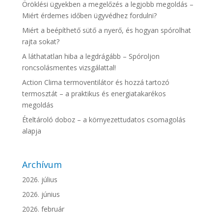
Öröklési ügyekben a megelőzés a legjobb megoldás –
Miért érdemes időben ügyvédhez fordulni?
Miért a beépíthető sütő a nyerő, és hogyan spórolhat
rajta sokat?
A láthatatlan hiba a legdrágább – Spóroljon
roncsolásmentes vizsgálattal!
Action Clima termoventilátor és hozzá tartozó
termosztát – a praktikus és energiatakarékos
megoldás
Ételtároló doboz – a környezettudatos csomagolás
alapja
Archívum
2026. július
2026. június
2026. február