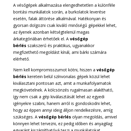
A vésőgépek alkalmazása elengedhetetlen a különféle
bontási munkálatok során, a burkolatok leverése
esetén, falak áttörése alkalmával. Hatékonyan és
gyorsan dolgozni csak kiváló minőségű gépekkel lehet,
az ilyenek azonban kétségtelenül magas
árkategóriában érhetőek el. A
vésőgép
bérlés
szakszerű és praktikus, ugyanakkor
megfizethető megoldást kínál, ami bárki számára
elérhető.
Nem kell kompromisszumot kötni, hiszen a
vésőgép
bérlés
keretein belül színvonalas gépek közül lehet
kiválasztani pontosan azt, amit a munkafolyamatok
megkövetelnek. A kölcsönzés rugalmasan alakítható,
így nem csak a gép kiválasztását lehet az egyedi
igényekre szabni, hanem arról is gondoskodni lehet,
hogy az éppen annyi ideig álljon rendelkezésre, amíg
szükséges. A
vésőgép bérlés
olyan megoldás, amivel
könnyen lehet tervezni, ez pedig időben és anyagilag
egyaránt kiszámíthatóvá teszi a munkálatokat.