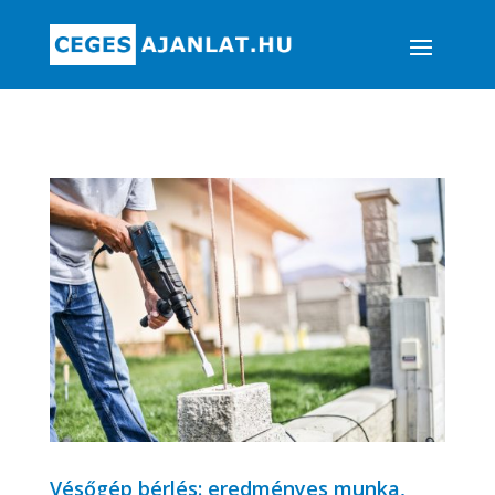
Vésőgép bérlés: eredményes munka,