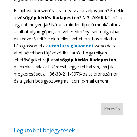
Felújítást, korszerűsítést tervez a közeljövőben? Érdekli
a
vésőgép bérlés Budapesten
? A GLOKAR Kft.-nél a
legjobb helyen jár! Nálunk minden típusú munkálathoz
találhat olyan gépet, amivel eredményesen dolgozhat,
és kedvező feltételek mellett veheti azt használatba.
Látogasson el az
utanfuto.glokar.net
weboldalra,
ahol bővebben tájékozódhat arról, hogy milyen
lehetőségeket rejt a
vésőgép bérlés Budapesten
,
ha minket választ! Kérdésit tegye fel bátran, várjuk
megkeresését a +36-30-211-9976-os telefonszámon
és a galambos.gyozo@gmail.com e-mail címen!
Legutóbbi bejegyzések