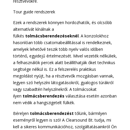
résztvevőkre.
Tour guide rendszerek
Ezek a rendszerek könnyen hordozhatók, és olcsóbb
alternatívát kínálnak a
fülkés
tolmácsberendezéseknél
. A konzolokhoz
hasonlóan több csatornabeállítással is rendelkeznek,
amelyek lehetővé teszik több nyelv valós időben
történő, egyidejű értelmezését. Mivel vezeték nélküliek,
a felhasználók percek alatt beállíthatják őket technikus
segítsége nélkül is. Ez a felszerelés praktikus
megoldást nyújt, ha a résztvevők mozgásban vannak,
legyen szó helyszíni látogatásokról, gyalogos túrákról
vagy szabadtéri helyszínekről. A tolmácsokat
ilyen
tolmácsberendezés
választása esetén azonban
nem védik a hangszigetelt fülkék.
Béreljen
tolmácsberendezést
tőlünk, bármilyen
eseményről legyen is szó! A Clearsound Bt. tudja, mi
kell a sikeres kommunikációhoz, szolgáltatásainkról Ön