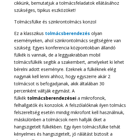
cikkünk, bemutatjuk a tolmácsfeladatok ellátásához
szükséges, tipikus eszközöket!
Tolmácsfülke és szinkrontolmács konzol
Ez a klasszikus
tolmácsberendezés
olyan
eseményeken, ahol szinkrontolmács segítségére van
szükség. Egyes konferencia központokban állandó
fülkék is vannak, de a leggyakrabban mobil
tolmácsfülkék segítik a szakembert, amelyeket ki lehet
bérelni adott eseményre. Ezeknek a fülkéknek elég
nagynak kell lenni ahhoz, hogy egyszerre akár 2
tolmácsot is befogadjanak, akik általában 30
percenként váltják egymást. A
fülkék
tolmácsberendezései
a mikrofonok,
felhallgatók és konzolok. A felszólalóknak ilyen tolmács
felszereltség esetén mindig mikrofont kell használniuk,
máskülönben a tolmácsok nem hallják őket a
hangszigetelt fülkékben. Egy ilyen tolmácsfülke tehát
kényelmes és hangszigetelt, jó rálátást biztosít a