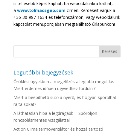
is teljesebb képet kaphat, ha weboldalunkra kattint,
a
www.tolmacsgep.com
címen. Kérdéseit várjuk a
+36-30-987-1634-es telefonszámon, vagy weboldalunk
kapcsolat menüpontjában megtalálható űrlapunkon!
Legutóbbi bejegyzések
Öröklési ügyekben a megelőzés a legjobb megoldás –
Miért érdemes időben ügyvédhez fordulni?
Miért a beépíthető sütő a nyerő, és hogyan spórolhat
rajta sokat?
A láthatatlan hiba a legdrágább – Spóroljon
roncsolásmentes vizsgálattal!
Action Clima termoventilátor és hozzá tartozó