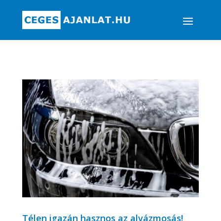
Télen igazán hasznos az alvázmosás!