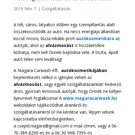
2019 febr 7.
|
Szolgáltatások
A téli, sáros, latyakos időben egy szempillantás alatt
összekoszolódik az autó. Ha nincs energiája állandóan
kocsit mosni, bízza inkább profi
autókozmetikára
az
autóját, ahol az
alvázmosást
is hozzáértőkre
bízhatja, nem kell Önnek bajlódnia vele. A tiszta, ápolt
autó télen sem kiváltság!
A Niagara Carwash Kft.
autókozmetikájában
bejelentkezés nélkül is igénybe veheti az
alvázmosást
, vagy egyéb szolgáltatásainkat! Kedvező
áron, gyorsan lemossuk autóját, hogy Önnek ne kelljen
ilyesmivel foglalkoznia! A
www.niagaracarwash.hu
weboldalon tájékozódhat árainkról és
szolgáltatásainkról is! Ha kérdése van, lépjen velünk
kapcsolatba elérhetőségeinken,
a csepel.niagara@gmail.com e-mail címen, vagy a 06-
70-389-8290-es és a 06-30-968-7395-ös