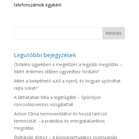
telefonszámok egyikén!
Legutóbbi bejegyzések
Öröklési ügyekben a megelőzés a legjobb megoldás –
Miért érdemes időben ügyvédhez fordulni?
Miért a beépíthető sütő a nyerő, és hogyan spórolhat
rajta sokat?
A láthatatlan hiba a legdrágább – Spóroljon
roncsolásmentes vizsgálattal!
Action Clima termoventilátor és hozzá tartozó
termosztát – a praktikus és energiatakarékos
megoldás
Ételtároló doboz – a környezettudatos csomagolás