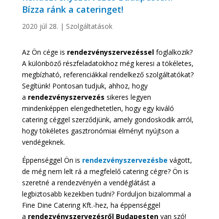
Bízza ránk a cateringet!
2020 júl 28.
|
Szolgáltatások
Az Ön cége is
rendezvényszervezéssel
foglalkozik?
A különböző részfeladatokhoz még keresi a tökéletes,
megbízható, referenciákkal rendelkező szolgáltatókat?
Segítünk! Pontosan tudjuk, ahhoz, hogy
a
rendezvényszervezés
sikeres legyen
mindenképpen elengedhetetlen, hogy egy kiváló
catering céggel szerződjünk, amely gondoskodik arról,
hogy tökéletes gasztronómiai élményt nyújtson a
vendégeknek.
Éppenséggel Ön is
rendezvényszervezésbe
vágott,
de még nem lelt rá a megfelelő catering cégre? Ön is
szeretné a rendezvényén a vendéglátást a
legbiztosabb kezekben tudni? Forduljon bizalommal a
Fine Dine Catering Kft.-hez, ha éppenséggel
a
rendezvényszervezésről Budapesten
van szó!