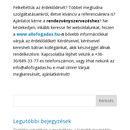
Felkeltettük az érdeklődését? Többet megtudna
szolgáltatásainkról, illetve kíváncsi a referenciáinkra is?
Ajánlatot kérne a
rendezvényszervezéshez
? Ne
késlekedjen, inkább keresse fel weboldalunkat, hiszen
a
www.allofogadas.hu
-n
bővebb információkkal
várjuk az érdeklődőket! Kérdéseivel, kéréseivel
keresheti bátran kollégáinkat, akik készséggel állnak
rendelkezésre. Kapcsolatba léphet velünk a +36-
30/689-33-77-es telefonszámon, vagy írhat nekünk az
info@allofogadas.hu e-mail címre! Várjuk
megkeresését, ajánlatkérését!
Legutóbbi bejegyzések
Öröklési ügyekben a megelőzés a legjobb megoldás –