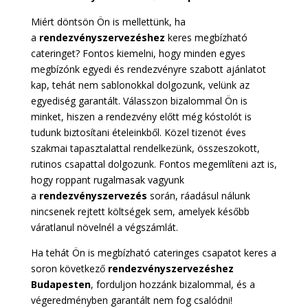
Miért döntsön Ön is mellettünk, ha
a
rendezvényszervezéshez
keres megbízható
cateringet? Fontos kiemelni, hogy minden egyes
megbízónk egyedi és rendezvényre szabott ajánlatot
kap, tehát nem sablonokkal dolgozunk, velünk az
egyediség garantált. Válasszon bizalommal Ön is
minket, hiszen a rendezvény előtt még kóstolót is
tudunk biztosítani ételeinkből. Közel tizenöt éves
szakmai tapasztalattal rendelkezünk, összeszokott,
rutinos csapattal dolgozunk. Fontos megemlíteni azt is,
hogy roppant rugalmasak vagyunk
a
rendezvényszervezés
során, ráadásul nálunk
nincsenek rejtett költségek sem, amelyek később
váratlanul növelnél a végszámlát.
Ha tehát Ön is megbízható cateringes csapatot keres a
soron következő
rendezvényszervezéshez
Budapesten
, forduljon hozzánk bizalommal, és a
végeredményben garantált nem fog csalódni!