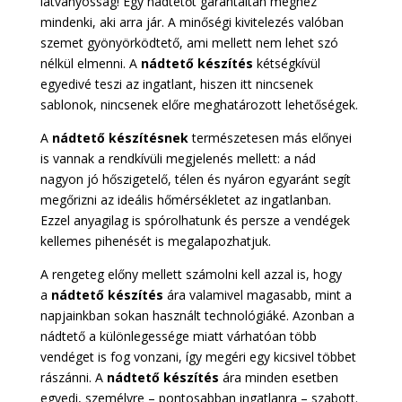
látványosság! Egy nádtetőt garantáltan megnéz
mindenki, aki arra jár. A minőségi kivitelezés valóban
szemet gyönyörködtető, ami mellett nem lehet szó
nélkül elmenni. A
nádtető készítés
kétségkívül
egyedivé teszi az ingatlant, hiszen itt nincsenek
sablonok, nincsenek előre meghatározott lehetőségek.
A
nádtető készítésnek
természetesen más előnyei
is vannak a rendkívüli megjelenés mellett: a nád
nagyon jó hőszigetelő, télen és nyáron egyaránt segít
megőrizni az ideális hőmérsékletet az ingatlanban.
Ezzel anyagilag is spórolhatunk és persze a vendégek
kellemes pihenését is megalapozhatjuk.
A rengeteg előny mellett számolni kell azzal is, hogy
a
nádtető készítés
ára valamivel magasabb, mint a
napjainkban sokan használt technológiáké. Azonban a
nádtető a különlegessége miatt várhatóan több
vendéget is fog vonzani, így megéri egy kicsivel többet
rászánni. A
nádtető készítés
ára minden esetben
egyedi, személyre – pontosabban ingatlanra – szabott.