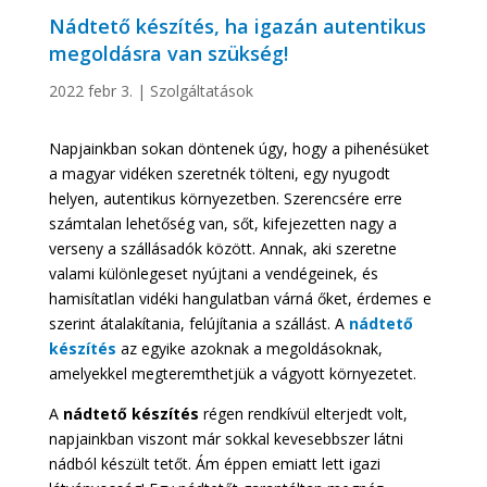
Nádtető készítés, ha igazán autentikus
megoldásra van szükség!
2022 febr 3.
|
Szolgáltatások
Napjainkban sokan döntenek úgy, hogy a pihenésüket
a magyar vidéken szeretnék tölteni, egy nyugodt
helyen, autentikus környezetben. Szerencsére erre
számtalan lehetőség van, sőt, kifejezetten nagy a
verseny a szállásadók között. Annak, aki szeretne
valami különlegeset nyújtani a vendégeinek, és
hamisítatlan vidéki hangulatban várná őket, érdemes e
szerint átalakítania, felújítania a szállást. A
nádtető
készítés
az egyike azoknak a megoldásoknak,
amelyekkel megteremthetjük a vágyott környezetet.
A
nádtető készítés
régen rendkívül elterjedt volt,
napjainkban viszont már sokkal kevesebbszer látni
nádból készült tetőt. Ám éppen emiatt lett igazi