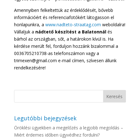
Amennyiben felkeltettük az érdeklődését, bővebb
információért és referenciafotókért látogasson el
honlapunkra, a
www.nadteto-straatag.com
weboldalra!
Vállaljuk a
nádtető készítést a Balatonnál
és
bárhol az országban, sőt, a határokon kívül is. Ha
kérdése merült fel, forduljon hozzánk bizalommal a
0036705210738-as telefonszámon vagy a
trimexen@gmail.com e-mail címen, szívesen állunk
rendelkezésére!
Legutóbbi bejegyzések
Öröklési ügyekben a megelőzés a legjobb megoldás –
Miért érdemes időben ügyvédhez fordulni?