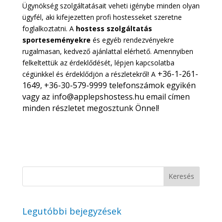
Ügynökség szolgáltatásait veheti igénybe minden olyan
ügyfél, aki kifejezetten profi hostesseket szeretne
foglalkoztatni. A
hostess szolgáltatás
sporteseményekre
és egyéb rendezvényekre
rugalmasan, kedvező ajánlattal elérhető. Amennyiben
felkeltettük az érdeklődését, lépjen kapcsolatba
+36-1-261-
cégünkkel és érdeklődjön a részletekről! A
1649, 
+36-30-579-9999 telefonszámok egyikén 
vagy az 
info@applepshostess.hu email címen 
minden részletet megosztunk Önnel!
Legutóbbi bejegyzések