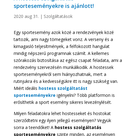
sporteseményekre is ajánlott!
2020 aug 31.
|
Szolgáltatások
Egy sportesemény azok közé a rendezvények közé
tartozik, ami nagy tömegeket vonz. A verseny és a
kimagasló teljesítmények, a felfokozott hangulat
mindig népszerű programnak számít. A kellemes
szórakozás biztosítása az egész csapat feladata, ami a
rendezvény szervezésén munkálkodik. A hostessek
sporteseményekről sem hiányozhatnak, mert a
rutinjukra és a kedvességükre itt is nagy szükség van.
Miért ideális
hostess szolgáltatást
sporteseményekre
igényelni? Több platformon is
erősíthetik a sport esemény sikeres levezénylését.
Milyen feladatokra lehet hostesseket és hostokat
szerződtetni egy ilyen jellegű eseményen? Vegyük
sorra a teendőket! A
hostess szolgáltatás
sporteseményekre
szinte minden, az eseményen