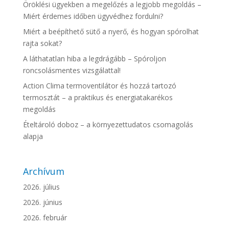
Öröklési ügyekben a megelőzés a legjobb megoldás –
Miért érdemes időben ügyvédhez fordulni?
Miért a beépíthető sütő a nyerő, és hogyan spórolhat
rajta sokat?
A láthatatlan hiba a legdrágább – Spóroljon
roncsolásmentes vizsgálattal!
Action Clima termoventilátor és hozzá tartozó
termosztát – a praktikus és energiatakarékos
megoldás
Ételtároló doboz – a környezettudatos csomagolás
alapja
Archívum
2026. július
2026. június
2026. február