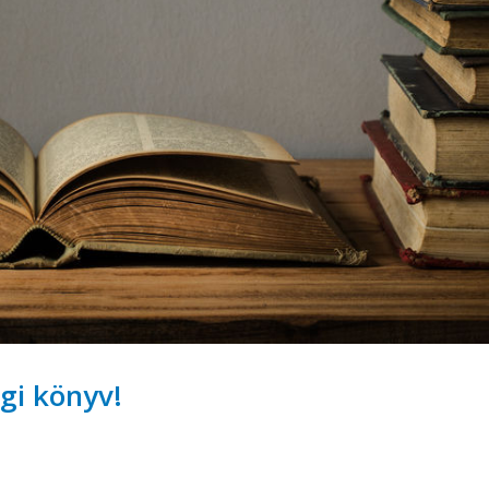
égi könyv!