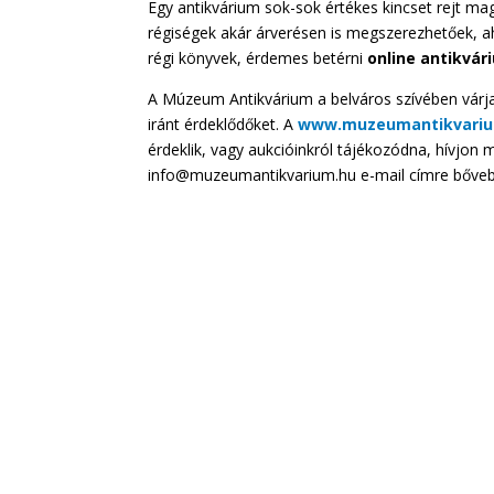
Egy antikvárium sok-sok értékes kincset rejt m
régiségek akár árverésen is megszerezhetőek, ah
régi könyvek, érdemes betérni
online antikvá
A Múzeum Antikvárium a belváros szívében várj
iránt érdeklődőket. A
www.muzeumantikvariu
érdeklik, vagy aukcióinkról tájékozódna, hívjo
info@muzeumantikvarium.hu e-mail címre bőveb