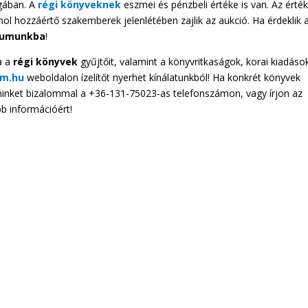
agában. A
régi könyveknek
eszmei és pénzbeli értéke is van. Az érté
ol hozzáértő szakemberek jelenlétében zajlik az aukció. Ha érdeklik 
riumunkba
!
a a
régi könyvek
gyűjtőit, valamint a könyvritkaságok, korai kiadáso
m.hu
weboldalon ízelítőt nyerhet kínálatunkból! Ha konkrét könyvek
n minket bizalommal a +36-131-75023-as telefonszámon, vagy írjon az
b információért!