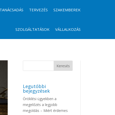
TANÁCSADÁS
TERVEZÉS
SZAKEMBEREK
SZOLGÁLTATÁSOK
VÁLLALKOZÁS
Legutóbbi
bejegyzések
Öröklési ügyekben a
megelőzés a legjobb
megoldás – Miért érdemes