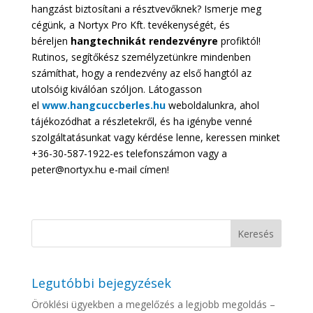
hangzást biztosítani a résztvevőknek? Ismerje meg
cégünk, a Nortyx Pro Kft. tevékenységét, és
béreljen
hangtechnikát rendezvényre
profiktól!
Rutinos, segítőkész személyzetünkre mindenben
számíthat, hogy a rendezvény az első hangtól az
utolsóig kiválóan szóljon. Látogasson
el
www.hangcuccberles.hu
weboldalunkra, ahol
tájékozódhat a részletekről, és ha igénybe venné
szolgáltatásunkat vagy kérdése lenne, keressen minket
+36-30-587-1922-es telefonszámon vagy a
peter@nortyx.hu e-mail címen!
Legutóbbi bejegyzések
Öröklési ügyekben a megelőzés a legjobb megoldás –