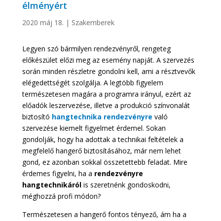
élményért
2020 máj 18.
|
Szakemberek
Legyen szó bármilyen rendezvényről, rengeteg
előkészület előzi meg az esemény napját. A szervezés
során minden részletre gondolni kell, ami a résztvevők
elégedettségét szolgálja. A legtöbb figyelem
természetesen magára a programra irányul, ezért az
előadók leszervezése, illetve a produkció színvonalát
biztosító
hangtechnika rendezvényre
való
szervezése kiemelt figyelmet érdemel. Sokan
gondolják, hogy ha adottak a technikai feltételek a
megfelelő hangerő biztosításához, már nem lehet
gond, ez azonban sokkal összetettebb feladat. Mire
érdemes figyelni, ha a
rendezvényre
hangtechnikáról
is szeretnénk gondoskodni,
méghozzá profi módon?
Természetesen a hangerő fontos tényező, ám ha a