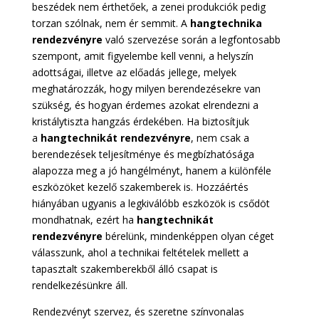
beszédek nem érthetőek, a zenei produkciók pedig
torzan szólnak, nem ér semmit. A
hangtechnika
rendezvényre
való szervezése során a legfontosabb
szempont, amit figyelembe kell venni, a helyszín
adottságai, illetve az előadás jellege, melyek
meghatározzák, hogy milyen berendezésekre van
szükség, és hogyan érdemes azokat elrendezni a
kristálytiszta hangzás érdekében. Ha biztosítjuk
a
hangtechnikát rendezvényre
, nem csak a
berendezések teljesítménye és megbízhatósága
alapozza meg a jó hangélményt, hanem a különféle
eszközöket kezelő szakemberek is. Hozzáértés
hiányában ugyanis a legkiválóbb eszközök is csődöt
mondhatnak, ezért ha
hangtechnikát
rendezvényre
bérelünk, mindenképpen olyan céget
válasszunk, ahol a technikai feltételek mellett a
tapasztalt szakemberekből álló csapat is
rendelkezésünkre áll.
Rendezvényt szervez, és szeretne színvonalas