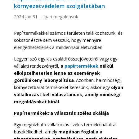
környezetvédelem szolgálatában
2024 jan 31.
|
Ipari megoldások
Papírtermékekkel számos területen találkozhatunk, és
sokszor észre sem vesszük, hogy mennyire
elengedhetetlenek a mindennapi életünkben.
Legyen szó egy kis családi összejövetelről vagy egy
vállalati rendezvényről,
a
papírtermékek
nélkül
elképzelhetetlen lenne az események
gördülékeny lebonyolítása
. Azonban, ha minőségi,
környezetbarát termékeket keresünk, akkor egy
olyan
vállalkozást kell választanunk, amely minőségi
megoldásokat kínál
.
Papírtermékek: a választás széles skálája
Egy megbízható vállalkozás széles termékkínálattal
büszkélkedhet, amely
magában foglalja a
pizzadobozokat, papírtálcákat, papír elviteles