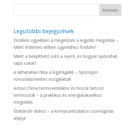
Legutóbbi bejegyzések
Öröklési ügyekben a megelőzés a legjobb megoldás –
Miért érdemes időben ügyvédhez fordulni?
Miért a beépíthető sütő a nyerő, és hogyan spórolhat
rajta sokat?
A láthatatlan hiba a legdrágább – Spóroljon
roncsolásmentes vizsgálattal!
Action Clima termoventilátor és hozzá tartozó
termosztát – a praktikus és energiatakarékos
megoldás
Ételtároló doboz – a környezettudatos csomagolás
alapja