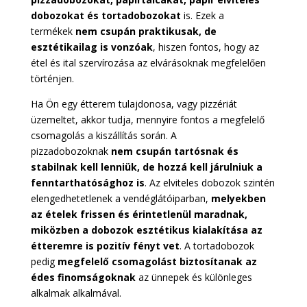
dobozokat és tortadobozokat
is. Ezek a
termékek
nem csupán praktikusak, de
esztétikailag is vonzóak
, hiszen fontos, hogy az
étel és ital szervírozása az elvárásoknak megfelelően
történjen.
Ha Ön egy étterem tulajdonosa, vagy pizzériát
üzemeltet, akkor tudja, mennyire fontos a megfelelő
csomagolás a kiszállítás során. A
pizzadobozoknak
nem csupán tartósnak és
stabilnak kell lenniük, de hozzá kell járulniuk a
fenntarthatósághoz is
. Az elviteles dobozok szintén
elengedhetetlenek a vendéglátóiparban,
melyekben
az ételek frissen és érintetlenül maradnak,
miközben a dobozok esztétikus kialakítása az
étteremre is pozitív fényt vet
. A tortadobozok
pedig
megfelelő csomagolást biztosítanak az
édes finomságoknak
az ünnepek és különleges
alkalmak alkalmával.