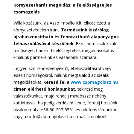
Környezetbarát megoldás: a felelősségteljes
csomagolás
Vállalkozásunk, az Asso Imballo Kft. elkötelezett a
környezetvédelem iránt.
Termékeink kizárólag
újrahasznosítható és fenntartható alapanyagok
felhasználásával készülnek
. Ezzel nem csak kiváló
minőséget, hanem felelősségteljes megoldásokat is
kínálunk partnereink és vásárlóink számára.
Legyen szó rendezvényekről, ételkiszállításról vagy
édes finomságokról, nálunk megtalálod az ideális
megoldásokat.
Keresd fel a
www.csomagolasz.hu
címen elérhető honlapunkat
, tekintsd meg
választékunkat, majd rendelj mindössze néhány
kattintással, ha pedig kérdésed lenne, fordulj hozzánk
bizalommal a +36-30-207-5561-es telefonszámunkon,
vagy az info@csomagolasz.hu e-mail címünkön!