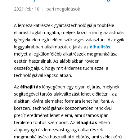
2021 febr 10.
|
Ipari megoldások
A lemezalkatrészek gyártástechnológiája többféle
eljárást foglal magába, melyek közül mindig az aktuális
igényeknek megfelelően szükséges választani. Az egyik
leggyakrabban alkalmazott eljárás az
élhajlítás
,
melyet a legkülönfélébb alkatrészek megmunkálása
esetén használnak. Az alábbiakban röviden
összefoglaljuk, hogy mit érdemes tudni ezzel a
technológiával kapcsolatban.
Az
élhajlítás
lényegében egy olyan eljárás, melynek
segítségével tartós alakváltozást lehet előidézni, az
alakítani kívánt elemeket formára lehet hajlítani. A
korszerű technológiának köszönhetően rendkívül
precíz eredményt lehet elérni, ami számos ipari
területen fontos szempont. Az
élhajlítás
eltérő
alapanyagú és lemezvastagságú alkatrészek
megmunkálására használható eljárás, ami széleskörű