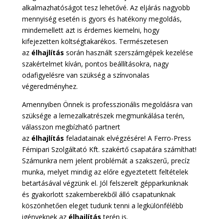
alkalmazhatóságot tesz lehetővé. Az eljárás nagyobb
mennyiség esetén is gyors és hatékony megoldás,
mindemellett azt is érdemes kiemelni, hogy
kifejezetten költségtakarékos. Természetesen
az
élhajlítás
során használt szerszámgépek kezelése
szakértelmet kíván, pontos beállításokra, nagy
odafigyelésre van szükség a színvonalas
végeredményhez.
Amennyiben Önnek is professzionális megoldásra van
szüksége a lemezalkatrészek megmunkálása terén,
válasszon megbízható partnert
az
élhajlítás
feladatainak elvégzésére! A Ferro-Press
Fémipari Szolgáltató Kft. szakértő csapatára számíthat!
Számunkra nem jelent problémát a szakszerű, precíz
munka, melyet mindig az előre egyeztetett feltételek
betartásával végzünk el. Jól felszerelt gépparkunknak
és gyakorlott szakemberekből álló csapatunknak
köszönhetően eleget tudunk tenni a legkülönfélébb
igényeknek az
élhajlítás
terén is.