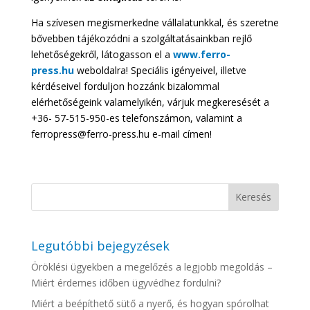
Ha szívesen megismerkedne vállalatunkkal, és szeretne
bővebben tájékozódni a szolgáltatásainkban rejlő
lehetőségekről, látogasson el a
www.ferro-
press.hu
weboldalra! Speciális igényeivel, illetve
kérdéseivel forduljon hozzánk bizalommal
elérhetőségeink valamelyikén, várjuk megkeresését a
+36- 57-515-950-es telefonszámon, valamint a
ferropress@ferro-press.hu e-mail címen!
Legutóbbi bejegyzések
Öröklési ügyekben a megelőzés a legjobb megoldás –
Miért érdemes időben ügyvédhez fordulni?
Miért a beépíthető sütő a nyerő, és hogyan spórolhat