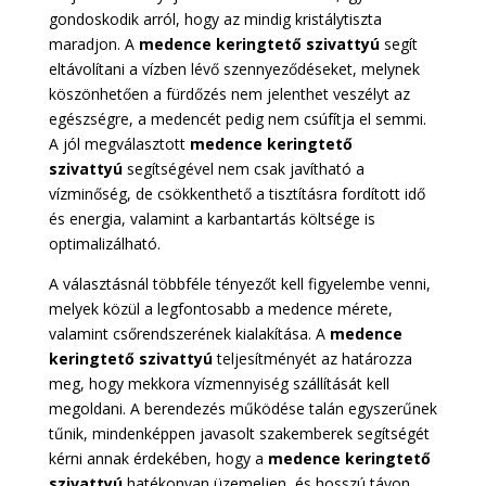
gondoskodik arról, hogy az mindig kristálytiszta
maradjon. A
medence keringtető szivattyú
segít
eltávolítani a vízben lévő szennyeződéseket, melynek
köszönhetően a fürdőzés nem jelenthet veszélyt az
egészségre, a medencét pedig nem csúfítja el semmi.
A jól megválasztott
medence keringtető
szivattyú
segítségével nem csak javítható a
vízminőség, de csökkenthető a tisztításra fordított idő
és energia, valamint a karbantartás költsége is
optimalizálható.
A választásnál többféle tényezőt kell figyelembe venni,
melyek közül a legfontosabb a medence mérete,
valamint csőrendszerének kialakítása. A
medence
keringtető szivattyú
teljesítményét az határozza
meg, hogy mekkora vízmennyiség szállítását kell
megoldani. A berendezés működése talán egyszerűnek
tűnik, mindenképpen javasolt szakemberek segítségét
kérni annak érdekében, hogy a
medence keringtető
szivattyú
hatékonyan üzemeljen, és hosszú távon