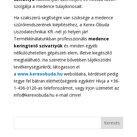
szolgálja a medence tulajdonosait.
Ha szakszerű segítségre van szüksége a medence
szűrőrendszerének kiépítéséhez, a Kerex-Óbuda
Uszodatechnikai Kft.-nél jó helyen jár!
Termékkínálatunkban professzionális
medence
keringtető szivattyúk
és minden egyéb
nélkülözhetetlen gépészeti elem, illetve kiegészítő
megtalálható. Ha szeretne bővebben tájékozódni
tevékenységünkről, látogasson el
a
www.kerexobuda.hu
weboldalra, kérdéseit pedig
tegye fel bátran elérhetőségeink egyikén! Hívja a +36-
1-436-0120-as telefonszámot, vagy írjon üzenetet az
info@kerexobuda.hu e-mail címre!