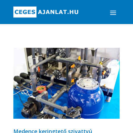
Medence keringtető szivattyú