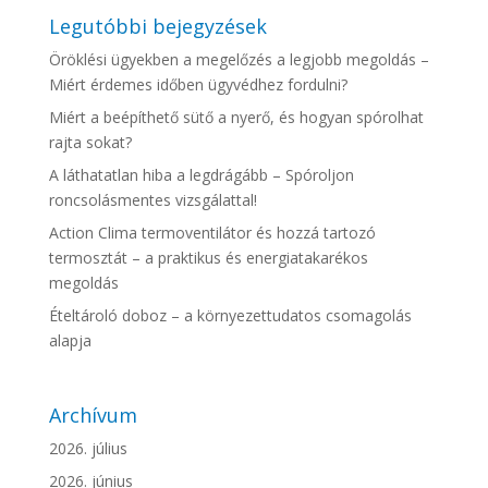
Legutóbbi bejegyzések
Öröklési ügyekben a megelőzés a legjobb megoldás –
Miért érdemes időben ügyvédhez fordulni?
Miért a beépíthető sütő a nyerő, és hogyan spórolhat
rajta sokat?
A láthatatlan hiba a legdrágább – Spóroljon
roncsolásmentes vizsgálattal!
Action Clima termoventilátor és hozzá tartozó
termosztát – a praktikus és energiatakarékos
megoldás
Ételtároló doboz – a környezettudatos csomagolás
alapja
Archívum
2026. július
2026. június