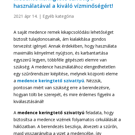
használatával a kiváló vízminőségért!
2021 ápr 14.
|
Egyéb kategória
A saját medence remek kikapcsolódási lehetőséget
biztosít tulajdonosainak, ám kialakítása gondos
tervezést igényel. Annak érdekében, hogy használata
maximális kényelmet nyújtson, és karbantartása
egyszerű legyen, többféle gépészeti elemre van
szükség. A medence használatához elengedhetetlen
egy szűrőrendszer kiépítése, melynek központi eleme
a
medence keringtető szivattyú
. Nézzük,
pontosan miért van szükség erre a berendezésre,
hogyan tölti be szerepét, és mire érdemes figyelni a
kiválasztásánál!
A
medence keringtető szivattyú
feladata, hogy
biztosítsa a medence vizének folyamatos cirkulálását a
hálózatban. A berendezés beszívja, átvezeti a szűrőn,
majd visszairányítja a vizet a medencébe, így