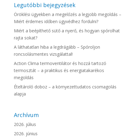
Legutóbbi bejegyzések
Öröklési ügyekben a megelőzés a legjobb megoldás –
Miért érdemes időben ügyvédhez fordulni?
Miért a beépíthető sütő a nyerő, és hogyan spórolhat
rajta sokat?
A láthatatlan hiba a legdrágább – Spóroljon
roncsolásmentes vizsgálattal!
Action Clima termoventilátor és hozzá tartozó
termosztát – a praktikus és energiatakarékos
megoldás
Ételtároló doboz – a környezettudatos csomagolás
alapja
Archívum
2026. július
2026. június