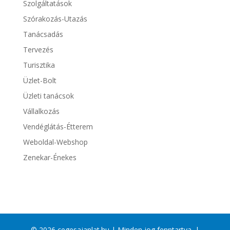
Szolgáltatások
Szórakozás-Utazás
Tanácsadás
Tervezés
Turisztika
Üzlet-Bolt
Üzleti tanácsok
Vállalkozás
Vendéglátás-Étterem
Weboldal-Webshop
Zenekar-Énekes
© 2026 cegesajanlat.hu | Minden jog fenntartva. |