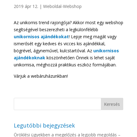
2019 ápr 12.
|
Weboldal-Webshop
Az unikornis trend rajongója? Akkor most egy webshop
segítségével beszerezheti a legkülönfélébb
unikornisos ajándékokat
! Lepje meg magát vagy
ismerősét egy kedves és vicces kis ajándékkal,
bögrével, ágyneművel, kulcstartóval. Az
unikornisos
ajándékoknak
köszönhetően Önnek is lehet saját
unikornisa, méghozzá praktikus eszköz formájában.
Várjuk a webáruházunkban!
Legutóbbi bejegyzések
Öröklési ügyekben a megelőzés a legjobb megoldás –