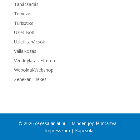
Tanácsadás
Tervezés
Turisztika
Üzlet-Bolt
Üzleti tanácsok
Vállalkozás
Vendéglátás-Étterem
Weboldal-Webshop
Zenekar-Énekes
© 2026 cegesajanlat.hu | Minden jog fenntartva. |
Impresszum
|
Kapcsolat