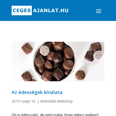
Az édességek kínálata
2019 szept 16.
|
Weboldal-Webshop
Ön is édesszájú, de nem tudja, hogy mihez nyúljon?