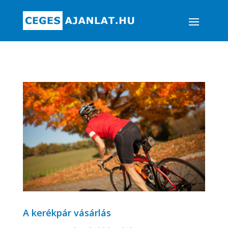
A kerékpár vásárlás