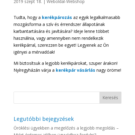
2019 szept 18.
|
Weboldal-Webshop
Tudta, hogy a
kerékpározás
az egyik legalkalmasabb
mozgásforma a szív és érrendszer állapotának
karbantartására és javítására? Ideje lenne többet
használnia, vagy amennyiben nem rendelkezik
kerékpárral, szerezzen be egyet! Legyenek az Ön
igényei a mérvadóak!
Mi biztosítsuk a legjobb kerékpárokat, szuper árakon!
Nyíregyházán várja a
kerékpár vásárlás
nagy öröme!
Legutóbbi bejegyzések
Öröklési ügyekben a megelőzés a legjobb megoldás –
Miért érdemes időben ügyvédhez fordulni?