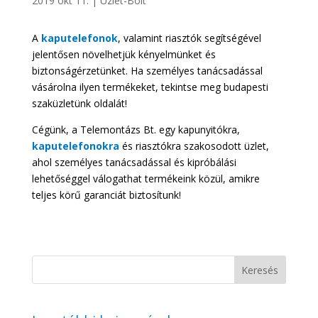
2019 okt 11.
|
Üzlet-Bolt
A
kaputelefonok
, valamint riasztók segítségével
jelentősen növelhetjük kényelmünket és
biztonságérzetünket. Ha személyes tanácsadással
vásárolna ilyen termékeket, tekintse meg budapesti
szaküzletünk oldalát!
Cégünk, a Telemontázs Bt. egy kapunyitókra,
kaputelefonokra
és riasztókra szakosodott üzlet,
ahol személyes tanácsadással és kipróbálási
lehetőséggel válogathat termékeink közül, amikre
teljes körű garanciát biztosítunk!