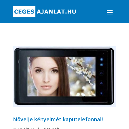
Növelje kényelmét kaputelefonnal!