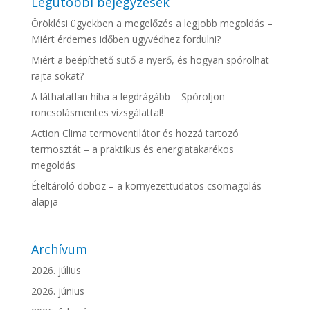
Legutóbbi bejegyzések
Öröklési ügyekben a megelőzés a legjobb megoldás –
Miért érdemes időben ügyvédhez fordulni?
Miért a beépíthető sütő a nyerő, és hogyan spórolhat
rajta sokat?
A láthatatlan hiba a legdrágább – Spóroljon
roncsolásmentes vizsgálattal!
Action Clima termoventilátor és hozzá tartozó
termosztát – a praktikus és energiatakarékos
megoldás
Ételtároló doboz – a környezettudatos csomagolás
alapja
Archívum
2026. július
2026. június