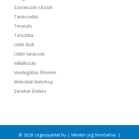
Szórakozás-Utazás
Tanácsadás
Tervezés
Turisztika
Üzlet-Bolt
Üzleti tanácsok
Vállalkozás
Vendéglátás-Étterem
Weboldal-Webshop
Zenekar-Énekes
© 2026 cegesajanlat.hu | Minden jog fenntartva. |