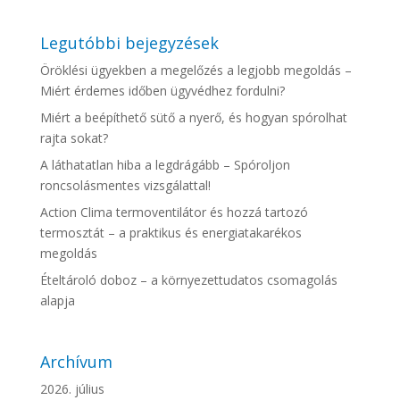
Legutóbbi bejegyzések
Öröklési ügyekben a megelőzés a legjobb megoldás –
Miért érdemes időben ügyvédhez fordulni?
Miért a beépíthető sütő a nyerő, és hogyan spórolhat
rajta sokat?
A láthatatlan hiba a legdrágább – Spóroljon
roncsolásmentes vizsgálattal!
Action Clima termoventilátor és hozzá tartozó
termosztát – a praktikus és energiatakarékos
megoldás
Ételtároló doboz – a környezettudatos csomagolás
alapja
Archívum
2026. július