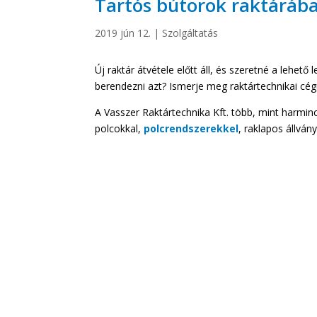
Tartós bútorok raktárába
2019 jún 12.
|
Szolgáltatás
Új raktár átvétele előtt áll, és szeretné a lehet
berendezni azt? Ismerje meg raktártechnikai cé
A Vasszer Raktártechnika Kft. több, mint harmin
polcokkal,
polcrendszerekkel
, raklapos állván