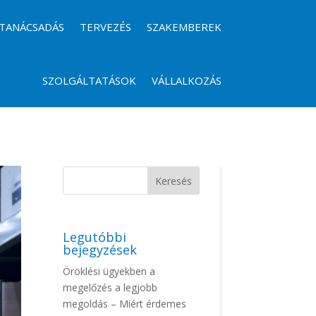
TANÁCSADÁS
TERVEZÉS
SZAKEMBEREK
SZOLGÁLTATÁSOK
VÁLLALKOZÁS
Legutóbbi
bejegyzések
Öröklési ügyekben a
megelőzés a legjobb
megoldás – Miért érdemes