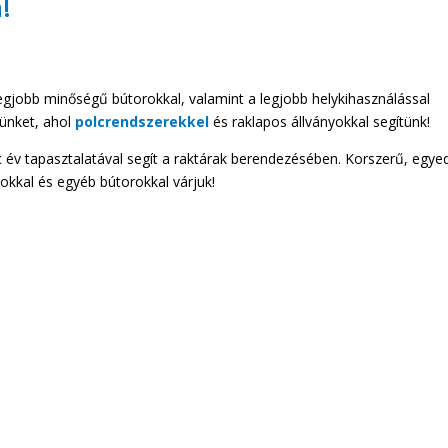
!
ő legjobb minőségű bútorokkal, valamint a legjobb helykihasználással
günket, ahol
polcrendszerekkel
és raklapos állványokkal segítünk!
c év tapasztalatával segít a raktárak berendezésében. Korszerű, egyed
yokkal és egyéb bútorokkal várjuk!