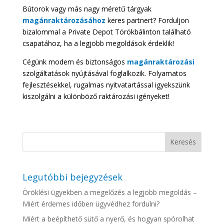
Bútorok vagy más nagy méretű tárgyak
magánraktározásához
keres partnert? Forduljon
bizalommal a Private Depot Törökbálinton található
csapatához, ha a legjobb megoldások érdeklik!
Cégünk modern és biztonságos
magánraktározási
szolgáltatások nyújtásával foglalkozik. Folyamatos
fejlesztésekkel, rugalmas nyitvatartással igyekszünk
kiszolgálni a különböző raktározási igényeket!
Legutóbbi bejegyzések
Öröklési ügyekben a megelőzés a legjobb megoldás –
Miért érdemes időben ügyvédhez fordulni?
Miért a beépíthető sütő a nyerő, és hogyan spórolhat