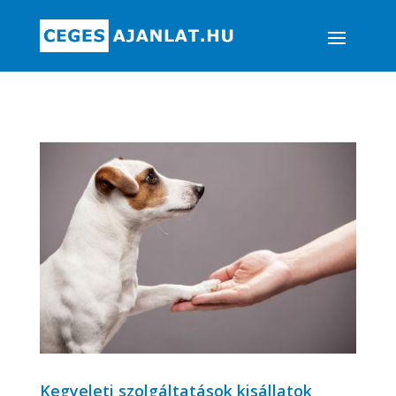
Kegyeleti szolgáltatások kisállatok