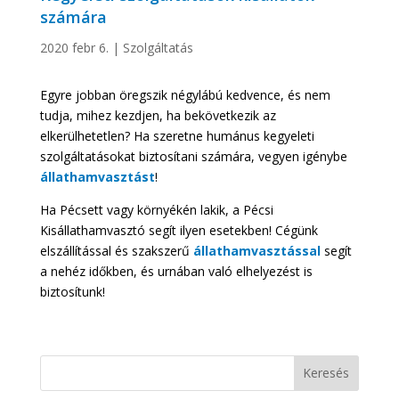
számára
2020 febr 6.
|
Szolgáltatás
Egyre jobban öregszik négylábú kedvence, és nem
tudja, mihez kezdjen, ha bekövetkezik az
elkerülhetetlen? Ha szeretne humánus kegyeleti
szolgáltatásokat biztosítani számára, vegyen igénybe
állathamvasztást
!
Ha Pécsett vagy környékén lakik, a Pécsi
Kisállathamvasztó segít ilyen esetekben! Cégünk
elszállítással és szakszerű
állathamvasztással
segít
a nehéz időkben, és urnában való elhelyezést is
biztosítunk!