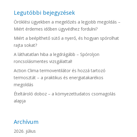
Legutóbbi bejegyzések
Öröklési ügyekben a megelőzés a legjobb megoldás –
Miért érdemes időben ügyvédhez fordulni?
Miért a beépíthető sütő a nyerő, és hogyan spórolhat
rajta sokat?
A láthatatlan hiba a legdrágább – Spóroljon
roncsolásmentes vizsgálattal!
Action Clima termoventilátor és hozzá tartozó
termosztát – a praktikus és energiatakarékos
megoldás
Ételtároló doboz – a környezettudatos csomagolás
alapja
Archívum
2026. július