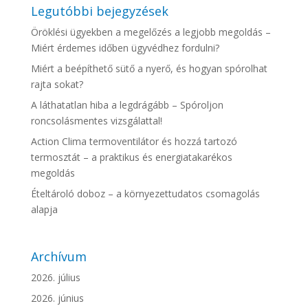
Legutóbbi bejegyzések
Öröklési ügyekben a megelőzés a legjobb megoldás –
Miért érdemes időben ügyvédhez fordulni?
Miért a beépíthető sütő a nyerő, és hogyan spórolhat
rajta sokat?
A láthatatlan hiba a legdrágább – Spóroljon
roncsolásmentes vizsgálattal!
Action Clima termoventilátor és hozzá tartozó
termosztát – a praktikus és energiatakarékos
megoldás
Ételtároló doboz – a környezettudatos csomagolás
alapja
Archívum
2026. július
2026. június