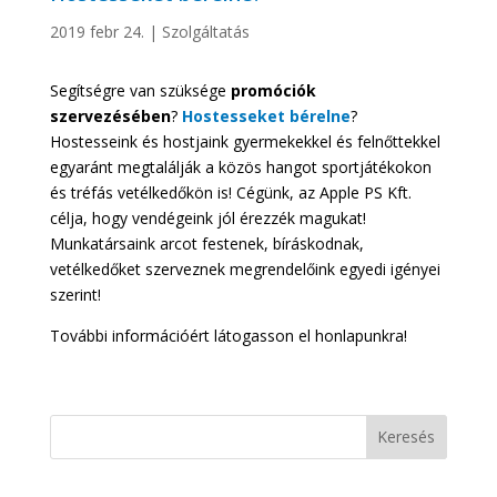
2019 febr 24.
|
Szolgáltatás
Segítségre van szüksége
promóciók
szervezésében
?
Hostesseket bérelne
?
Hostesseink és hostjaink gyermekekkel és felnőttekkel
egyaránt megtalálják a közös hangot sportjátékokon
és tréfás vetélkedőkön is! Cégünk, az Apple PS Kft.
célja, hogy vendégeink jól érezzék magukat!
Munkatársaink arcot festenek, bíráskodnak,
vetélkedőket szerveznek megrendelőink egyedi igényei
szerint!
További információért látogasson el honlapunkra!