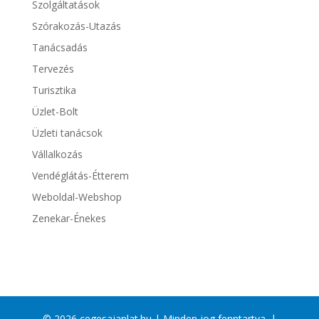
Szolgáltatások
Szórakozás-Utazás
Tanácsadás
Tervezés
Turisztika
Üzlet-Bolt
Üzleti tanácsok
Vállalkozás
Vendéglátás-Étterem
Weboldal-Webshop
Zenekar-Énekes
© 2026 cegesajanlat.hu | Minden jog fenntartva. |