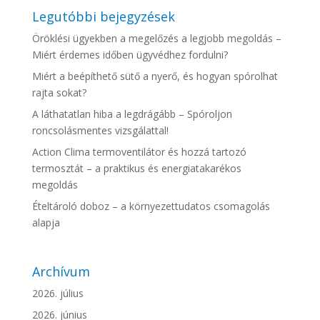
Legutóbbi bejegyzések
Öröklési ügyekben a megelőzés a legjobb megoldás –
Miért érdemes időben ügyvédhez fordulni?
Miért a beépíthető sütő a nyerő, és hogyan spórolhat
rajta sokat?
A láthatatlan hiba a legdrágább – Spóroljon
roncsolásmentes vizsgálattal!
Action Clima termoventilátor és hozzá tartozó
termosztát – a praktikus és energiatakarékos
megoldás
Ételtároló doboz – a környezettudatos csomagolás
alapja
Archívum
2026. július
2026. június