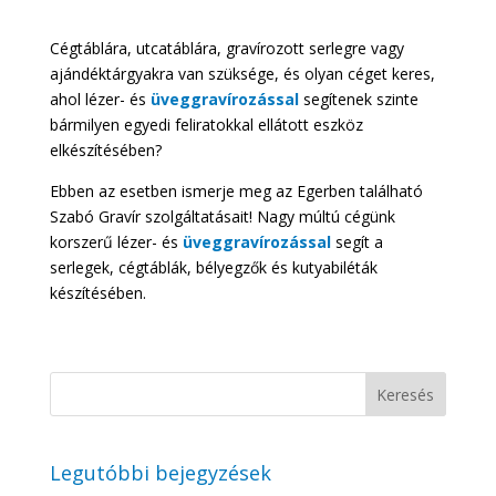
Cégtáblára, utcatáblára, gravírozott serlegre vagy
ajándéktárgyakra van szüksége, és olyan céget keres,
ahol lézer- és
üveggravírozással
segítenek szinte
bármilyen egyedi feliratokkal ellátott eszköz
elkészítésében?
Ebben az esetben ismerje meg az Egerben található
Szabó Gravír szolgáltatásait! Nagy múltú cégünk
korszerű lézer- és
üveggravírozással
segít a
serlegek, cégtáblák, bélyegzők és kutyabiléták
készítésében.
Legutóbbi bejegyzések