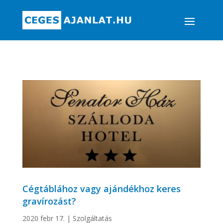
Cégtáblához vagy ajándékhoz keres
gravírozást?
2020 febr 17.
|
Szolgáltatás