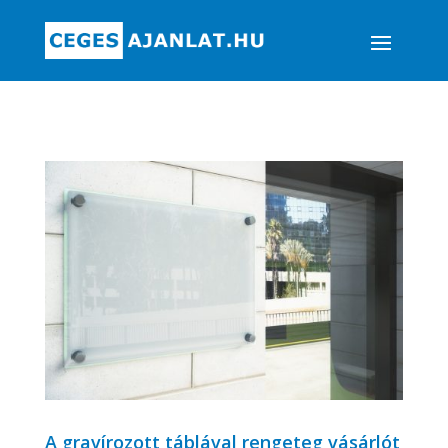
A gravírozott táblával rengeteg vásárlót