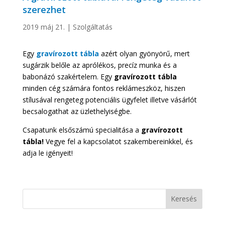
szerezhet
2019 máj 21.
|
Szolgáltatás
Egy
gravírozott tábla
azért olyan gyönyörű, mert
sugárzik belőle az aprólékos, precíz munka és a
babonázó szakértelem. Egy
gravírozott tábla
minden cég számára fontos reklámeszköz, hiszen
stílusával rengeteg potenciális ügyfelet illetve vásárlót
becsalogathat az üzlethelyiségbe.
Csapatunk elsőszámú specialitása a
gravírozott
tábla!
Vegye fel a kapcsolatot szakembereinkkel, és
adja le igényeit!