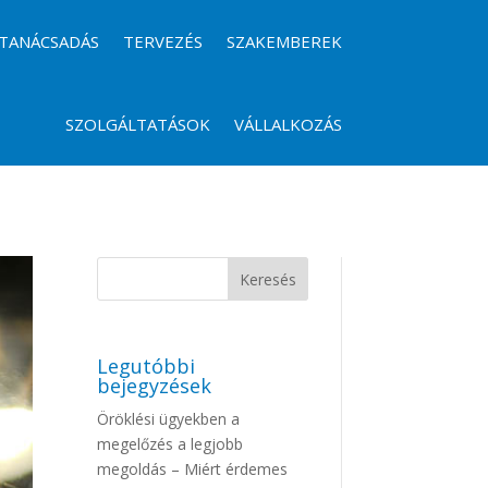
TANÁCSADÁS
TERVEZÉS
SZAKEMBEREK
SZOLGÁLTATÁSOK
VÁLLALKOZÁS
Legutóbbi
bejegyzések
Öröklési ügyekben a
megelőzés a legjobb
megoldás – Miért érdemes