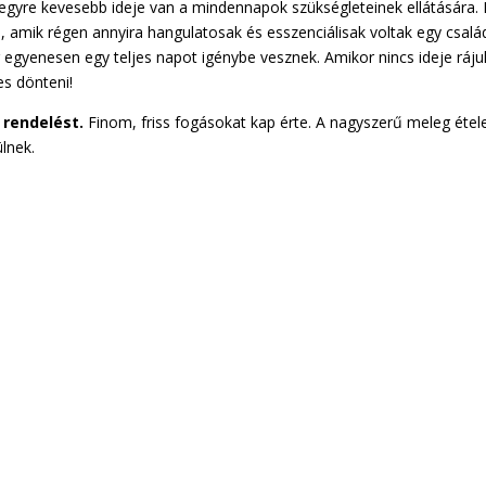
gyre kevesebb ideje van a mindennapok szükségleteinek ellátására.
is, amik régen annyira hangulatosak és esszenciálisak voltak egy csalá
 egyenesen egy teljes napot igénybe vesznek. Amikor nincs ideje ráju
s dönteni!
 rendelést.
Finom, friss fogásokat kap érte. A nagyszerű meleg étel
lnek.