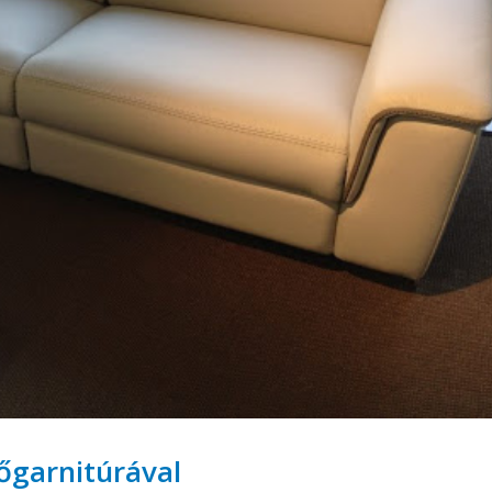
őgarnitúrával