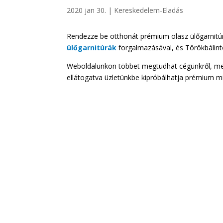
2020 jan 30.
|
Kereskedelem-Eladás
Rendezze be otthonát prémium olasz ülőgarnitúr
ülőgarnitúrák
forgalmazásával, és Törökbálint
Weboldalunkon többet megtudhat cégünkről, meg
ellátogatva üzletünkbe kipróbálhatja prémium m