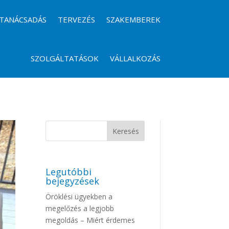
TANÁCSADÁS
TERVEZÉS
SZAKEMBEREK
SZOLGÁLTATÁSOK
VÁLLALKOZÁS
Legutóbbi
bejegyzések
Öröklési ügyekben a
megelőzés a legjobb
megoldás – Miért érdemes