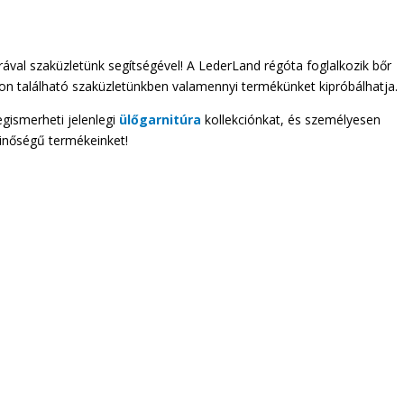
ával szaküzletünk segítségével! A LederLand régóta foglalkozik bőr
on található szaküzletünkben valamennyi termékünket kipróbálhatja.
ismerheti jelenlegi
ülőgarnitúra
kollekciónkat, és személyesen
inőségű termékeinket!