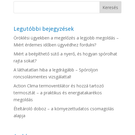
Legutóbbi bejegyzések
Öröklési ügyekben a megelőzés a legjobb megoldás –
Miért érdemes időben ügyvédhez fordulni?
Miért a beépíthető sütő a nyerő, és hogyan spórolhat
rajta sokat?
A láthatatlan hiba a legdrágább – Spóroljon
roncsolásmentes vizsgálattal!
Action Clima termoventilátor és hozzá tartozó
termosztát – a praktikus és energiatakarékos
megoldás
Ételtároló doboz – a környezettudatos csomagolás
alapja