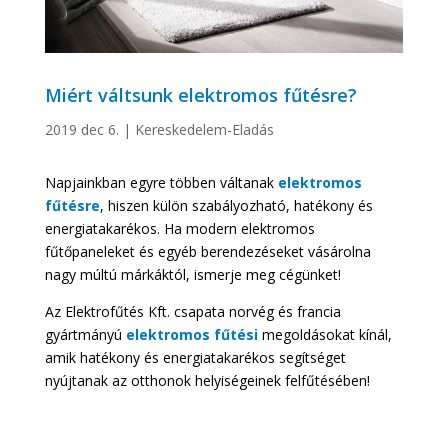
Miért váltsunk elektromos fűtésre?
2019 dec 6.
|
Kereskedelem-Eladás
Napjainkban egyre többen váltanak
elektromos
fűtésre
, hiszen külön szabályozható, hatékony és
energiatakarékos. Ha modern elektromos
fűtőpaneleket és egyéb berendezéseket vásárolna
nagy múltú márkáktól, ismerje meg cégünket!
Az Elektrofűtés Kft. csapata norvég és francia
gyártmányú
elektromos fűtési
megoldásokat kínál,
amik hatékony és energiatakarékos segítséget
nyújtanak az otthonok helyiségeinek felfűtésében!