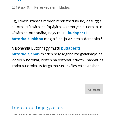
2019 ápr 9.
|
Kereskedelem-Eladás
Egy lakást számos módon rendezhetünk be, ez függ a
bútorok stílusától és fajtájától. Akármilyen bútorokat is
vásárolna otthonába, nagy múltú
budapesti
bútorboltunkban
megtalálhatja az ideális darabokat!
A Bohémia Bútor nagy múltú
budapesti
bútorboltjában
minden helyiségébe megtalálhatja az
ideális bútorokat, hiszen hálószobai, étkezői, nappali és
irodai bútorokat is forgalmazunk széles választékban!
Legutóbbi bejegyzések