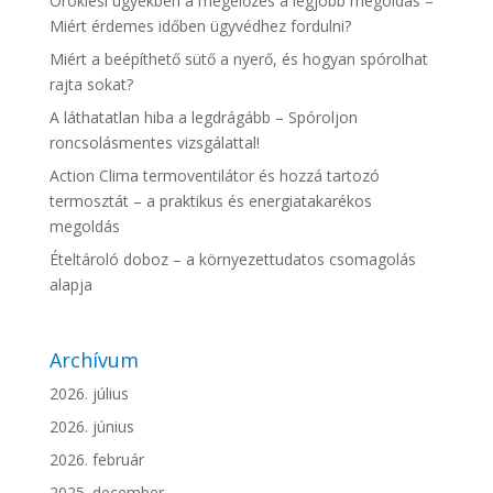
Öröklési ügyekben a megelőzés a legjobb megoldás –
Miért érdemes időben ügyvédhez fordulni?
Miért a beépíthető sütő a nyerő, és hogyan spórolhat
rajta sokat?
A láthatatlan hiba a legdrágább – Spóroljon
roncsolásmentes vizsgálattal!
Action Clima termoventilátor és hozzá tartozó
termosztát – a praktikus és energiatakarékos
megoldás
Ételtároló doboz – a környezettudatos csomagolás
alapja
Archívum
2026. július
2026. június
2026. február
2025. december