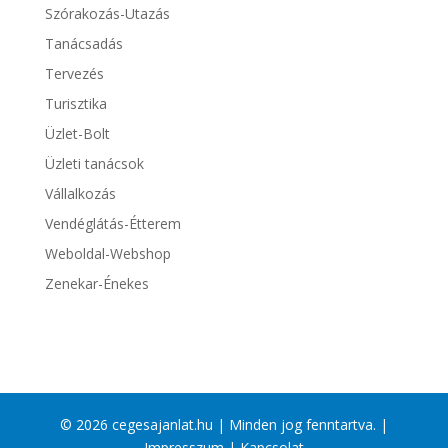
Szórakozás-Utazás
Tanácsadás
Tervezés
Turisztika
Üzlet-Bolt
Üzleti tanácsok
Vállalkozás
Vendéglátás-Étterem
Weboldal-Webshop
Zenekar-Énekes
© 2026 cegesajanlat.hu | Minden jog fenntartva. |
Impresszum
|
Kapcsolat