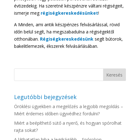
évtizedekig. Ha szeretné készpénzre váltani régiségeit,
ismerje meg
régiségkereskedésünket
!
A Minden, ami antik készpénzes felvásárlással, rövid
időn belül segít, ha megszabadulna a régiségektől
otthonában.
Régiségkereskedésünk
segít bútorok,
bakelitlemezek, ékszerek felvásárlásában.
Legutóbbi bejegyzések
Öröklési ügyekben a megelőzés a legjobb megoldás –
Miért érdemes időben ügyvédhez fordulni?
Miért a beépíthető sütő a nyerő, és hogyan spórolhat
rajta sokat?
A láthatatlan hiba a legdrágább – Spóroljon