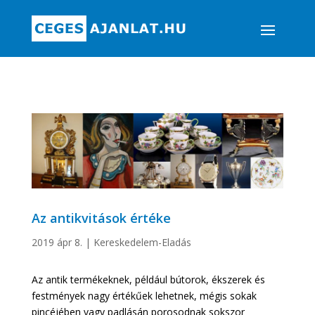
Az antikvitások értéke
2019 ápr 8.
|
Kereskedelem-Eladás
Az antik termékeknek, például bútorok, ékszerek és
festmények nagy értékűek lehetnek, mégis sokak
pincéjében vagy padlásán porosodnak sokszor