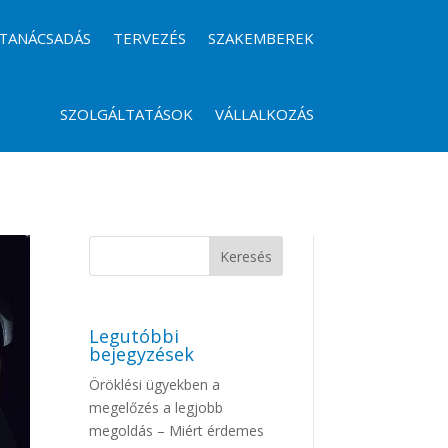
TANÁCSADÁS
TERVEZÉS
SZAKEMBEREK
SZOLGÁLTATÁSOK
VÁLLALKOZÁS
Legutóbbi
bejegyzések
Öröklési ügyekben a
megelőzés a legjobb
megoldás – Miért érdemes