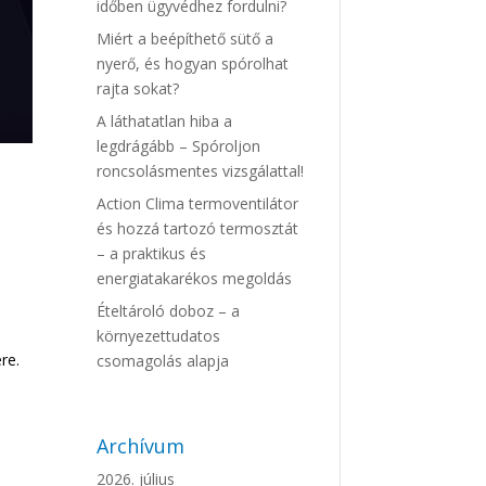
időben ügyvédhez fordulni?
Miért a beépíthető sütő a
nyerő, és hogyan spórolhat
rajta sokat?
A láthatatlan hiba a
legdrágább – Spóroljon
roncsolásmentes vizsgálattal!
Action Clima termoventilátor
és hozzá tartozó termosztát
– a praktikus és
energiatakarékos megoldás
Ételtároló doboz – a
környezettudatos
re.
csomagolás alapja
Archívum
2026. július