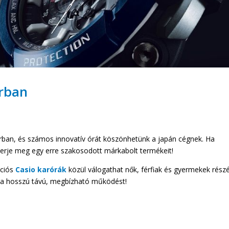
arban
arban, és számos innovatív órát köszönhetünk a japán cégnek. Ha
merje meg egy erre szakosodott márkabolt termékeit!
kciós
Casio karórák
közül válogathat nők, férfiak és gyermekek részé
és a hosszú távú, megbízható működést!