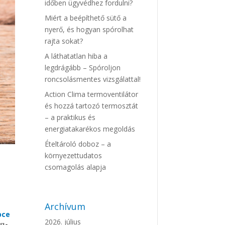
időben ügyvédhez fordulni?
Miért a beépíthető sütő a
nyerő, és hogyan spórolhat
rajta sokat?
A láthatatlan hiba a
legdrágább – Spóroljon
roncsolásmentes vizsgálattal!
Action Clima termoventilátor
és hozzá tartozó termosztát
– a praktikus és
energiatakarékos megoldás
Ételtároló doboz – a
környezettudatos
csomagolás alapja
Archívum
pce
2026. július