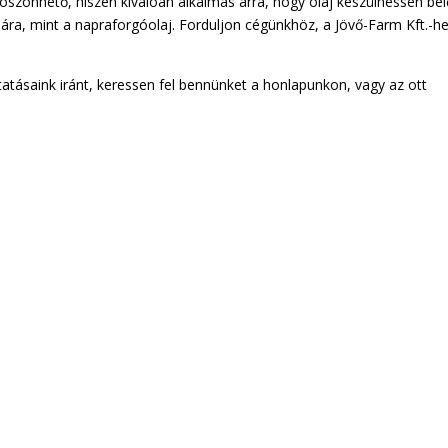
szönhető, hiszen kiválóan alkalmas arra, hogy olaj készülhessen bel
ra, mint a napraforgóolaj. Forduljon cégünkhöz, a Jövő-Farm Kft.-he
tatásaink iránt, keressen fel bennünket a honlapunkon, vagy az ott