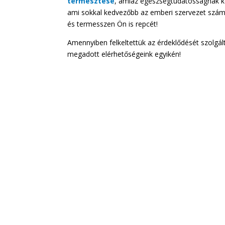
termesztése
, amiaz egészségtudatosságnak kö
ami sokkal kedvezőbb az emberi szervezet számá
és termesszen Ön is repcét!
Amennyiben felkeltettük az érdeklődését szolgál
megadott elérhetőségeink egyikén!