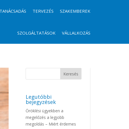
TANÁCSADÁS
TERVEZÉS
SZAKEMBEREK
SZOLGÁLTATÁSOK
VÁLLALKOZÁS
Legutóbbi
bejegyzések
Öröklési ügyekben a
megelőzés a legjobb
megoldás – Miért érdemes