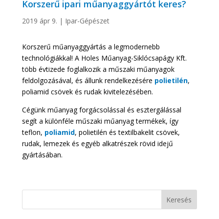
Korszerű ipari műanyaggyártót keres?
2019 ápr 9.
|
Ipar-Gépészet
Korszerű műanyaggyártás a legmodernebb
technológiákkal! A Holes Műanyag-Siklócsapágy Kft.
több évtizede foglalkozik a műszaki műanyagok
feldolgozásával, és állunk rendelkezésére
polietilén
,
poliamid csövek és rudak kivitelezésében.
Cégünk műanyag forgácsolással és esztergálással
segít a különféle műszaki műanyag termékek, így
teflon,
poliamid
, polietilén és textilbakelit csövek,
rudak, lemezek és egyéb alkatrészek rövid idejű
gyártásában.