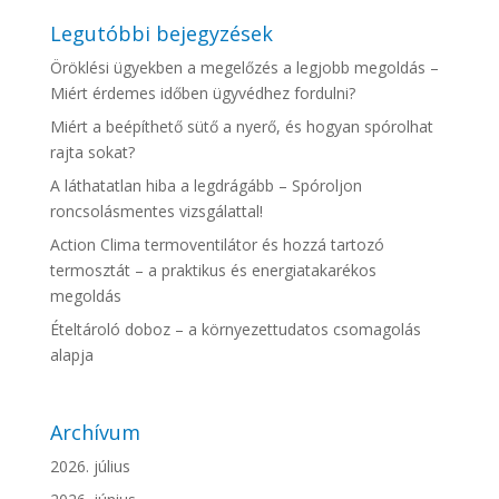
Legutóbbi bejegyzések
Öröklési ügyekben a megelőzés a legjobb megoldás –
Miért érdemes időben ügyvédhez fordulni?
Miért a beépíthető sütő a nyerő, és hogyan spórolhat
rajta sokat?
A láthatatlan hiba a legdrágább – Spóroljon
roncsolásmentes vizsgálattal!
Action Clima termoventilátor és hozzá tartozó
termosztát – a praktikus és energiatakarékos
megoldás
Ételtároló doboz – a környezettudatos csomagolás
alapja
Archívum
2026. július