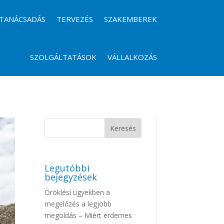
TANÁCSADÁS
TERVEZÉS
SZAKEMBEREK
SZOLGÁLTATÁSOK
VÁLLALKOZÁS
Legutóbbi
bejegyzések
Öröklési ügyekben a
megelőzés a legjobb
megoldás – Miért érdemes