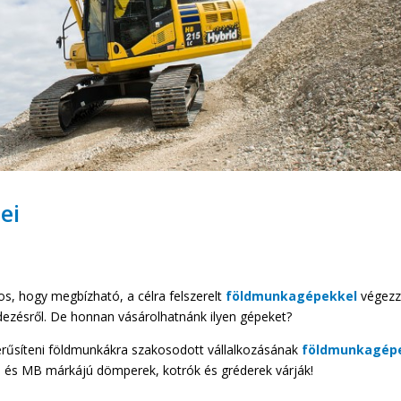
ei
os, hogy megbízható, a célra felszerelt
földmunkagépekkel
végezz
dezésről. De honnan vásárolhatnánk ilyen gépeket?
rűsíteni földmunkákra szakosodott vállalkozásának
földmunkagépe
 és MB márkájú dömperek, kotrók és gréderek várják!