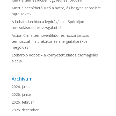
Miért érdemes időben ügyvédhez fordulni?
Miért a beépíthető sütő a nyerő, és hogyan spórolhat
rajta sokat?
A láthatatlan hiba a legdrágább – Spóroljon
roncsolásmentes vizsgálattal!
Action Clima termoventilátor és hozzá tartozó
termosztát – a praktikus és energiatakarékos
megoldás
Ételtároló doboz – a környezettudatos csomagolás
alapja
Archívum
2026. július
2026. június
2026. február
2025. december