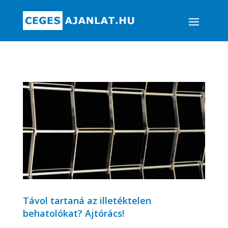
Távol tartaná az illetéktelen
behatolókat? Ajtórács!