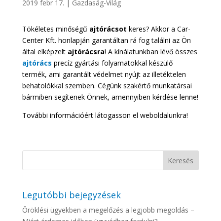
2019 febr 17.
|
Gazdaság-Világ
Tökéletes minőségű
ajtórácsot
keres? Akkor a Car-
Center Kft. honlapján garantáltan rá fog találni az Ön
által elképzelt
ajtórácsra
! A kínálatunkban lévő összes
ajtórács
precíz gyártási folyamatokkal készülő
termék, ami garantált védelmet nyújt az illetéktelen
behatolókkal szemben. Cégünk szakértő munkatársai
bármiben segítenek Önnek, amennyiben kérdése lenne!
További információért látogasson el weboldalunkra!
Legutóbbi bejegyzések
Öröklési ügyekben a megelőzés a legjobb megoldás –